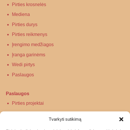
Pirties krosnelės
Mediena
Pirties durys
Pirties reikmenys
Įrengimo medžiagos
Įranga garinėms
Wedi pirtys
Paslaugos
Paslaugos
Pirties projektai
Infraraudonųjų spindulių pirtys
Tvarkyti sutikimą
Turkiškos pirties įrengimas