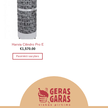
Harvia Cilindro Pro E
€
1,570.00
Pasirinkti savybes
This
product
has
multiple
variants.
The
options
may
be
chosen