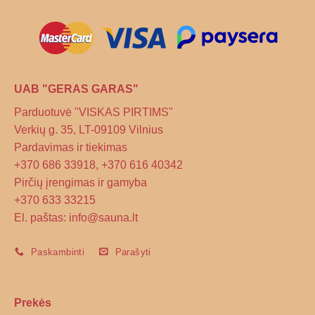
on
the
product
page
UAB "GERAS GARAS"
Parduotuvė "VISKAS PIRTIMS"
Verkių g. 35, LT-09109 Vilnius
Pardavimas ir tiekimas
+370 686 33918, +370 616 40342
Pirčių įrengimas ir gamyba
+370 633 33215
El. paštas: info@sauna.lt
Paskambinti
Parašyti
Prekės