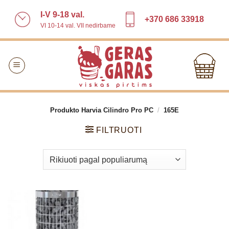
Skip
I-V 9-18 val.
to
+370 686 33918
VI 10-14 val. VII nedirbame
content
Produkto Harvia Cilindro Pro PC
/
165E
FILTRUOTI