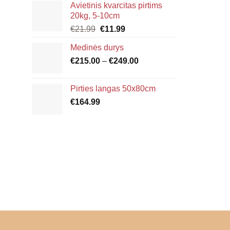
Avietinis kvarcitas pirtims
€4.80
20kg, 5-10cm
through
Original
Current
€
21.99
€
11.99
€6.00
price
price
Medinės durys
was:
is:
Price
€
215.00
€21.99.
–
€
249.00
€11.99.
range:
€215.00
Pirties langas 50x80cm
through
€
164.99
€249.00