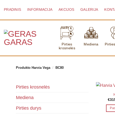
Skip
to
PRADINIS
INFORMACIJA
AKCIJOS
GALERIJA
KONT
content
Pirties
Mediena
Pirtie
krosnelės
Produkto Harvia Vega
/
BC80
Pirties krosnelės
Mediena
€
31
Pirties durys
Pas