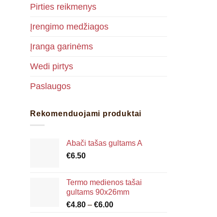
Pirties reikmenys
Įrengimo medžiagos
Įranga garinėms
Wedi pirtys
Paslaugos
Rekomenduojami produktai
Abači tašas gultams A
€
6.50
Termo medienos tašai
gultams 90x26mm
Price
€
4.80
–
€
6.00
range: