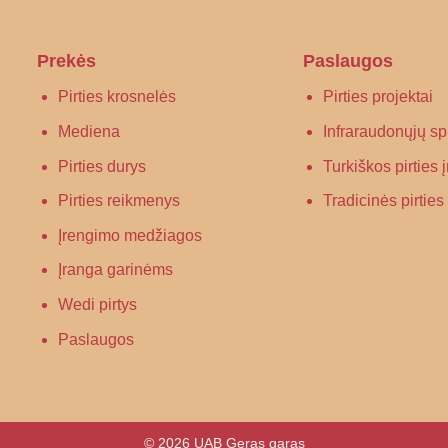
Prekės
Paslaugos
Pirties krosnelės
Pirties projektai
Mediena
Infraraudonųjų spi
Pirties durys
Turkiškos pirties
Pirties reikmenys
Tradicinės pirtie
Įrengimo medžiagos
Įranga garinėms
Wedi pirtys
Paslaugos
© 2026 UAB Geras garas