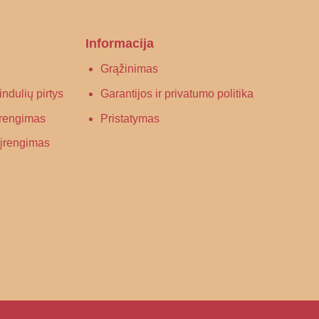
Informacija
Grąžinimas
ndulių pirtys
Garantijos ir privatumo politika
 įrengimas
Pristatymas
s įrengimas