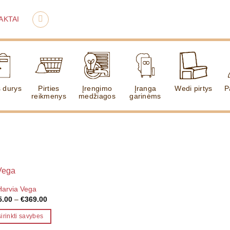
AKTAI
s durys
Pirties
Įrengimo
Įranga
Wedi pirtys
P
reikmenys
medžiagos
garinėms
Harvia Vega
Price
5.00
–
€
369.00
range:
€315.00
irinkti savybes
through
€369.00
This