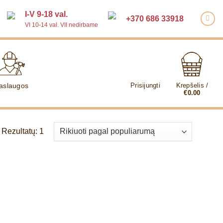
I-V 9-18 val.
+370 686 33918
VI 10-14 val. VII nedirbame
aslaugos
Prisijungti
Krepšelis /
€
0.00
Rezultatų: 1