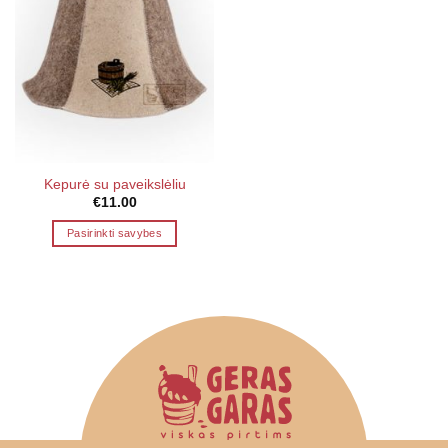
Kepurė su paveikslėliu
€
11.00
Pasirinkti savybes
This
product
has
multiple
variants.
The
options
may
be
chosen