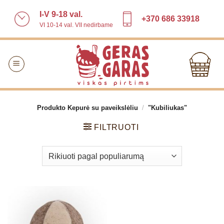
Skip
I-V 9-18 val.
to
+370 686 33918
VI 10-14 val. VII nedirbame
content
Produkto Kepurė su paveikslėliu
/
"Kubiliukas"
FILTRUOTI