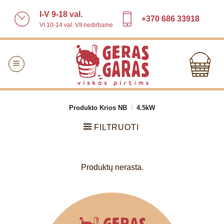
Skip
I-V 9-18 val.
to
+370 686 33918
VI 10-14 val. VII nedirbame
content
Produkto Krios NB
/
4.5kW
FILTRUOTI
Produktų nerasta.