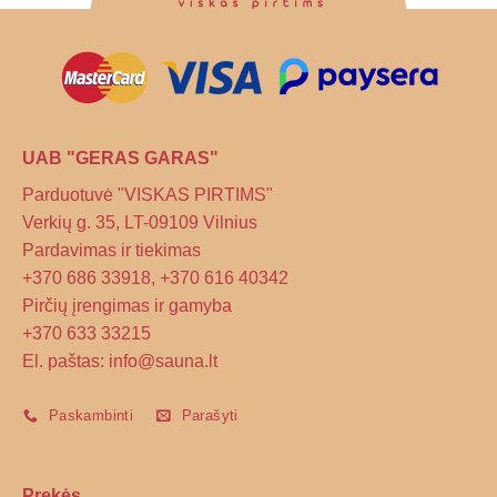
chosen
on
the
product
page
UAB "GERAS GARAS"
Parduotuvė "VISKAS PIRTIMS"
Verkių g. 35, LT-09109 Vilnius
Pardavimas ir tiekimas
+370 686 33918, +370 616 40342
Pirčių įrengimas ir gamyba
+370 633 33215
El. paštas: info@sauna.lt
Paskambinti
Parašyti
Prekės