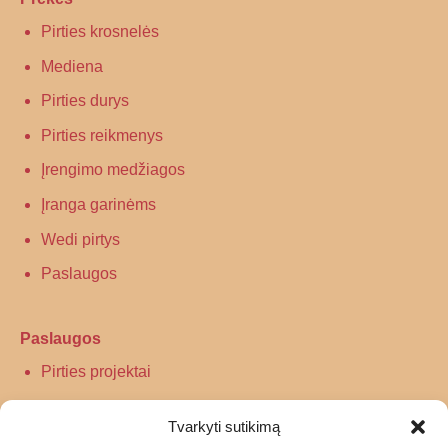
Pirties krosnelės
Mediena
Pirties durys
Pirties reikmenys
Įrengimo medžiagos
Įranga garinėms
Wedi pirtys
Paslaugos
Paslaugos
Pirties projektai
Infraraudonųjų spindulių pirtys
Tvarkyti sutikimą
Turkiškos pirties įrengimas