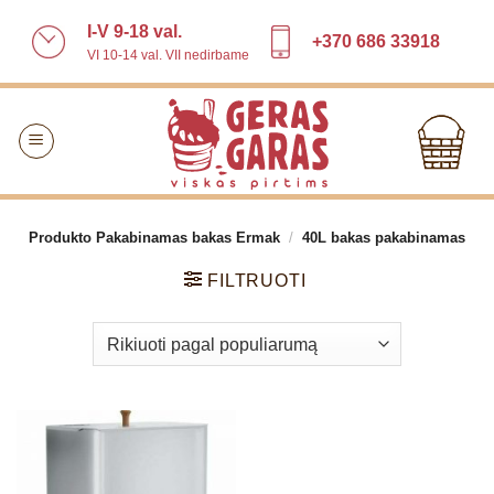
Skip
I-V 9-18 val.
to
+370 686 33918
VI 10-14 val. VII nedirbame
content
Produkto Pakabinamas bakas Ermak
/
40L bakas pakabinamas
FILTRUOTI