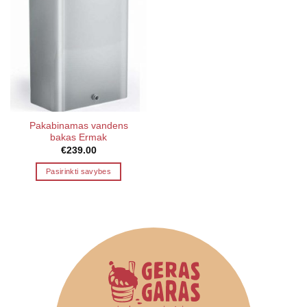
Pakabinamas vandens
bakas Ermak
€
239.00
Pasirinkti savybes
This
product
has
multiple
variants.
The
options
may
be