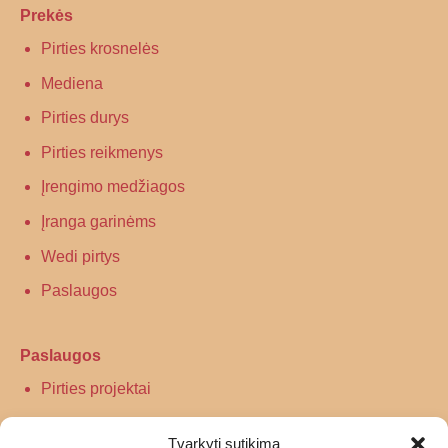
Prekės
Pirties krosnelės
Mediena
Pirties durys
Pirties reikmenys
Įrengimo medžiagos
Įranga garinėms
Wedi pirtys
Paslaugos
Paslaugos
Pirties projektai
Infraraudonųjų spindulių pirtys
Tvarkyti sutikimą