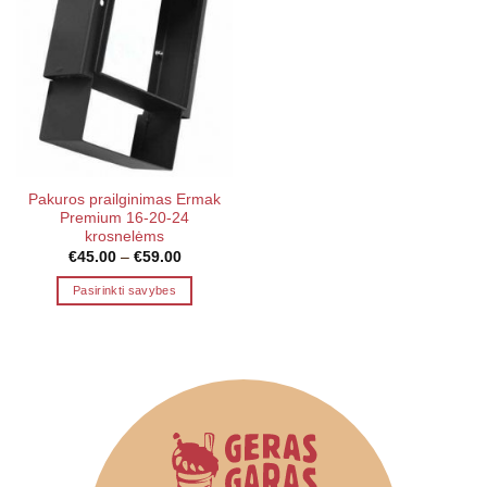
Pakuros prailginimas Ermak
Premium 16-20-24
krosnelėms
Price
€
45.00
–
€
59.00
range:
€45.00
Pasirinkti savybes
through
€59.00
This
product
has
multiple
variants.
The
options
may