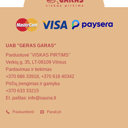
be
chosen
on
the
product
page
UAB "GERAS GARAS"
Parduotuvė "VISKAS PIRTIMS"
Verkių g. 35, LT-09109 Vilnius
Pardavimas ir tiekimas
+370 686 33918, +370 616 40342
Pirčių įrengimas ir gamyba
+370 633 33215
El. paštas: info@sauna.lt
Paskambinti
Parašyti