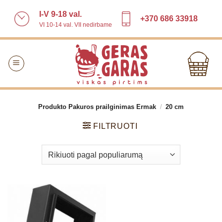
Skip
I-V 9-18 val.
to
+370 686 33918
VI 10-14 val. VII nedirbame
content
Produkto Pakuros prailginimas Ermak
/
20 cm
FILTRUOTI