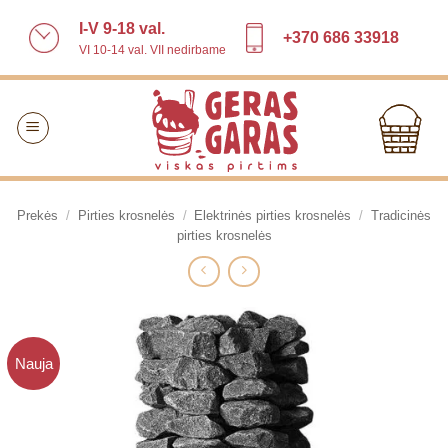
Skip
I-V 9-18 val.
to
+370 686 33918
VI 10-14 val. VII nedirbame
content
Prekės
/
Pirties krosnelės
/
Elektrinės pirties krosnelės
/
Tradicinės
pirties krosnelės
Nauja