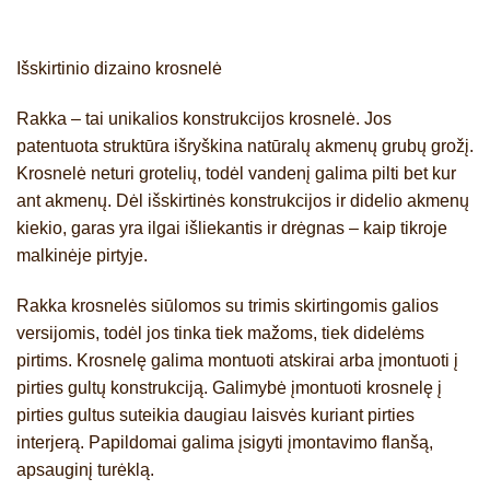
Išskirtinio dizaino krosnelė
Rakka
– tai unikalios konstrukcijos krosnelė. Jos
patentuota struktūra išryškina natūralų akmenų grubų grožį.
Krosnelė neturi grotelių, todėl vandenį galima pilti bet kur
ant akmenų. Dėl išskirtinės konstrukcijos ir didelio akmenų
kiekio, garas yra ilgai išliekantis ir drėgnas – kaip tikroje
malkinėje pirtyje.
Rakka
krosnelės siūlomos su trimis skirtingomis galios
versijomis, todėl jos tinka tiek mažoms, tiek didelėms
pirtims. Krosnelę galima montuoti atskirai arba įmontuoti į
pirties gultų konstrukciją. Galimybė įmontuoti krosnelę į
pirties gultus suteikia daugiau laisvės kuriant pirties
interjerą. Papildomai galima įsigyti įmontavimo flanšą,
apsauginį turėklą.