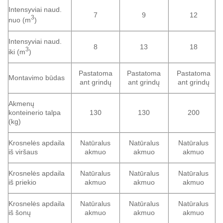
Intensyviai naud.
7
9
12
3
nuo (m
)
Intensyviai naud.
8
13
18
3
iki (m
)
Pastatoma
Pastatoma
Pastatoma
Montavimo būdas
ant grindų
ant grindų
ant grindų
Akmenų
konteinerio talpa
130
130
200
(kg)
Krosnelės apdaila
Natūralus
Natūralus
Natūralus
iš viršaus
akmuo
akmuo
akmuo
Krosnelės apdaila
Natūralus
Natūralus
Natūralus
iš priekio
akmuo
akmuo
akmuo
Krosnelės apdaila
Natūralus
Natūralus
Natūralus
iš šonų
akmuo
akmuo
akmuo