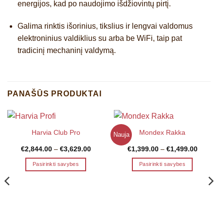
energijos, kad po naudojimo išdžiovintų pirtį.
Galima rinktis
išorinius, tikslius ir lengvai valdomus
elektroninius valdiklius
su arba be WiFi, taip pat
tradicinį mechaninį valdymą
.
PANAŠŪS PRODUKTAI
Harvia Club Pro
Mondex Rakka
Nauja
Price
Price
€
2,844.00
–
€
3,629.00
€
1,399.00
–
€
1,499.00
range:
range:
€2,844.00
€1,399
Pasirinkti savybes
Pasirinkti savybes
through
throug
€3,629.00
€1,499
This
This
product
product
has
has
multiple
multiple
variants.
variants.