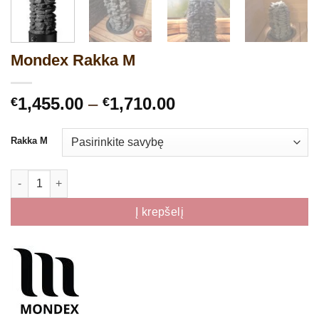
Mondex Rakka M
Price
1,455.00
–
1,710.00
€
€
range:
€1,455.00
Rakka M
through
€1,710.00
produkto kiekis: Mondex Rakka M
Į krepšelį