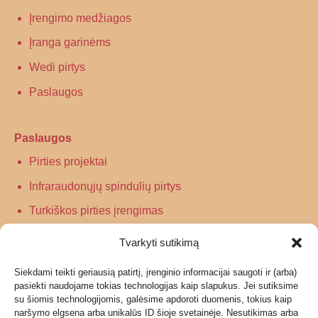
Įrengimo medžiagos
Įranga garinėms
Wedi pirtys
Paslaugos
Paslaugos
Pirties projektai
Infraraudonųjų spindulių pirtys
Turkiškos pirties įrengimas
Tradicinės pirties įrengimas
Tvarkyti sutikimą
Siekdami teikti geriausią patirtį, įrenginio informacijai saugoti ir (arba)
Informacija
pasiekti naudojame tokias technologijas kaip slapukus. Jei sutiksime
su šiomis technologijomis, galėsime apdoroti duomenis, tokius kaip
Grąžinimas
naršymo elgsena arba unikalūs ID šioje svetainėje. Nesutikimas arba