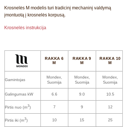
Krosnelės M modelis
turi tradicinį mechaninį valdymą
įmontuotą į krosnelės korpusą.
Krosnelės instrukcija
RAKKA 6
RAKKA 9
RAKKA 10
M
M
M
Mondex,
Mondex,
Mondex,
Gamintojas
Suomija
Suomija
Suomija
Galingumas kW
6.6
9.0
10.5
3
7
9
12
Pirtis nuo (m
)
3
10
15
25
Pirtis iki (m
)