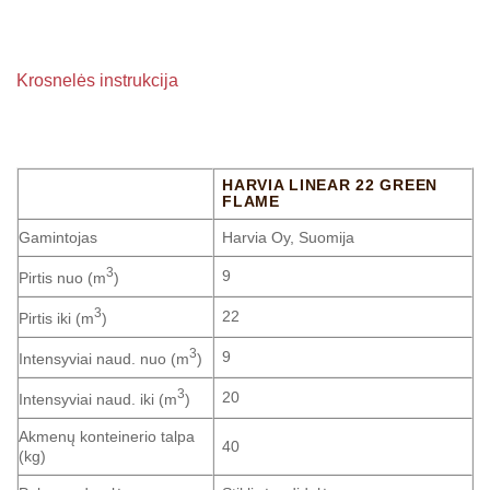
Krosnelės instrukcija
HARVIA LINEAR 22 GREEN
FLAME
Gamintojas
Harvia Oy, Suomija
3
9
Pirtis nuo (m
)
3
22
Pirtis iki (m
)
3
9
Intensyviai naud. nuo (m
)
3
20
Intensyviai naud. iki (m
)
Akmenų konteinerio talpa
40
(kg)