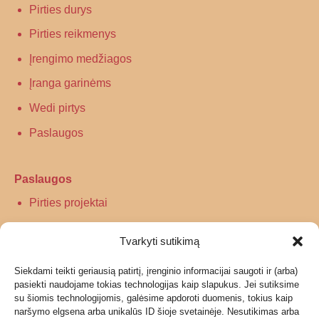
Pirties durys
Pirties reikmenys
Įrengimo medžiagos
Įranga garinėms
Wedi pirtys
Paslaugos
Paslaugos
Pirties projektai
Infraraudonųjų spindulių pirtys
Tvarkyti sutikimą
Turkiškos pirties įrengimas
Siekdami teikti geriausią patirtį, įrenginio informacijai saugoti ir (arba)
Tradicinės pirties įrengimas
pasiekti naudojame tokias technologijas kaip slapukus. Jei sutiksime
su šiomis technologijomis, galėsime apdoroti duomenis, tokius kaip
naršymo elgsena arba unikalūs ID šioje svetainėje. Nesutikimas arba