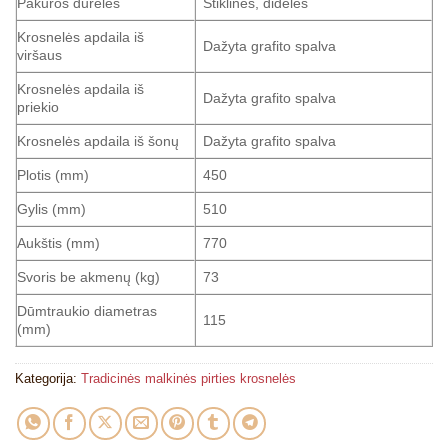
Pakuros durelės
Stiklinės, didelės
Krosnelės apdaila iš
Dažyta grafito spalva
viršaus
Krosnelės apdaila iš
Dažyta grafito spalva
priekio
Krosnelės apdaila iš šonų
Dažyta grafito spalva
Plotis (mm)
450
Gylis (mm)
510
Aukštis (mm)
770
Svoris be akmenų (kg)
73
Dūmtraukio diametras
115
(mm)
Kategorija:
Tradicinės malkinės pirties krosnelės