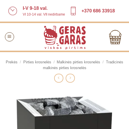
Skip
I-V 9-18 val.
to
+370 686 33918
VI 10-14 val. VII nedirbame
content
Prekės
/
Pirties krosnelės
/
Malkinės pirties krosnelės
/
Tradicinės
malkinės pirties krosnelės