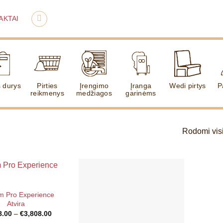
AKTAI
s durys
Pirties
Įrengimo
Įranga
Wedi pirtys
P
reikmenys
medžiagos
garinėms
Rodomi visi 
 Pro Experience
Atvira
Price
8.00
–
€
3,808.00
range: