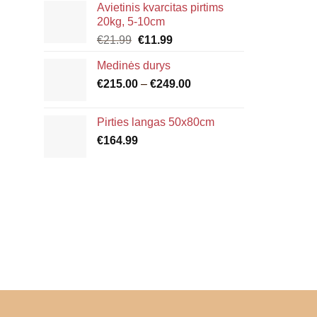
Avietinis kvarcitas pirtims
€4.80
20kg, 5-10cm
through
Original
Current
€
21.99
€
11.99
€6.00
price
price
Medinės durys
was:
is:
Price
€
215.00
€21.99.
–
€
249.00
€11.99.
range:
€215.00
Pirties langas 50x80cm
through
€
164.99
€249.00