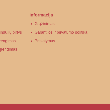
Informacija
Grąžinimas
ndulių pirtys
Garantijos ir privatumo politika
 įrengimas
Pristatymas
s įrengimas