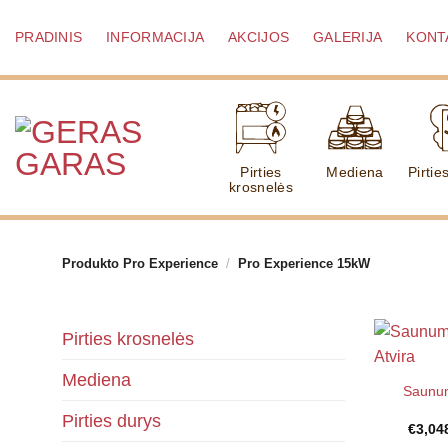
Skip
to
PRADINIS
INFORMACIJA
AKCIJOS
GALERIJA
KONT
content
Pirties
Mediena
Pirtie
krosnelės
Produkto Pro Experience
/
Pro Experience 15kW
Pirties krosnelės
Mediena
Saunum
Pirties durys
€
3,04