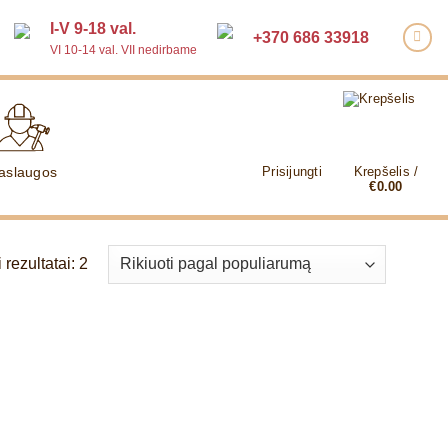
I-V 9-18 val.
+370 686 33918
VI 10-14 val. VII nedirbame
aslaugos
Prisijungti
Krepšelis /
€
0.00
Rūšiuojama
rezultatai: 2
pagal
populiarumą