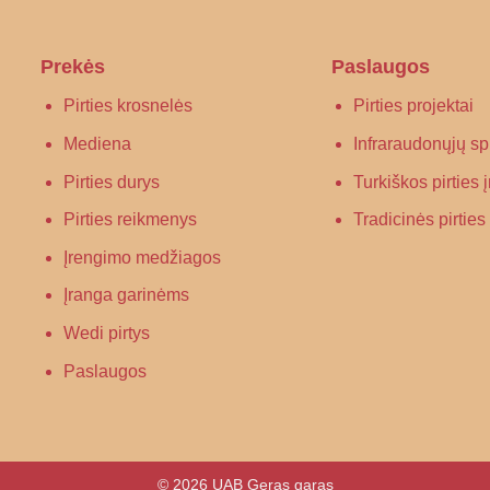
Prekės
Paslaugos
Pirties krosnelės
Pirties projektai
Mediena
Infraraudonųjų spi
Pirties durys
Turkiškos pirties
Pirties reikmenys
Tradicinės pirtie
Įrengimo medžiagos
Įranga garinėms
Wedi pirtys
Paslaugos
© 2026 UAB Geras garas