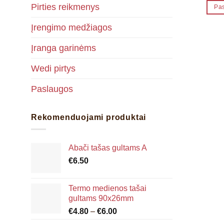
Pirties reikmenys
Pas
Įrengimo medžiagos
Įranga garinėms
Wedi pirtys
Paslaugos
Rekomenduojami produktai
Abači tašas gultams A
€
6.50
Termo medienos tašai
gultams 90x26mm
Price
€
4.80
–
€
6.00
range: