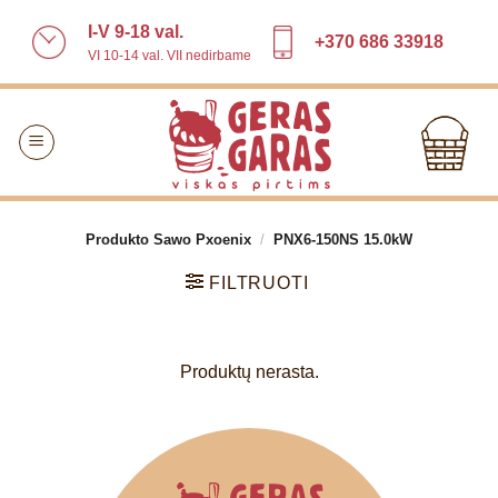
Skip
I-V 9-18 val.
to
+370 686 33918
VI 10-14 val. VII nedirbame
content
Produkto Sawo Pxoenix
/
PNX6-150NS 15.0kW
FILTRUOTI
Produktų nerasta.