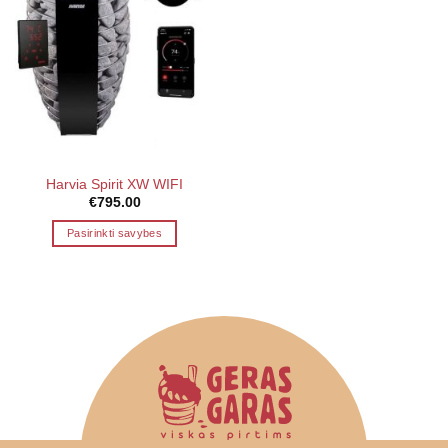
Harvia Spirit XW WIFI
€
795.00
Pasirinkti savybes
This
product
has
multiple
variants.
The
options
may
be
chosen