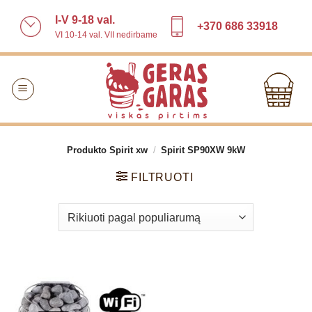
Skip
I-V 9-18 val.
to
+370 686 33918
VI 10-14 val. VII nedirbame
content
Produkto Spirit xw
/
Spirit SP90XW 9kW
FILTRUOTI