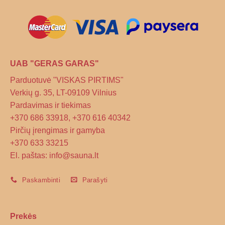
on
the
product
page
UAB "GERAS GARAS"
Parduotuvė "VISKAS PIRTIMS"
Verkių g. 35, LT-09109 Vilnius
Pardavimas ir tiekimas
+370 686 33918, +370 616 40342
Pirčių įrengimas ir gamyba
+370 633 33215
El. paštas: info@sauna.lt
Paskambinti
Parašyti
Prekės