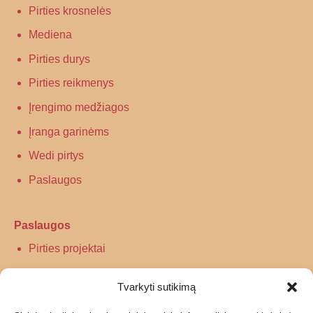
Pirties krosnelės
Mediena
Pirties durys
Pirties reikmenys
Įrengimo medžiagos
Įranga garinėms
Wedi pirtys
Paslaugos
Paslaugos
Pirties projektai
Infraraudonųjų spindulių pirtys
Tvarkyti sutikimą
Turkiškos pirties įrengimas