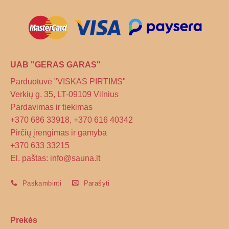
on
the
product
page
UAB "GERAS GARAS"
Parduotuvė "VISKAS PIRTIMS"
Verkių g. 35, LT-09109 Vilnius
Pardavimas ir tiekimas
+370 686 33918, +370 616 40342
Pirčių įrengimas ir gamyba
+370 633 33215
El. paštas: info@sauna.lt
Paskambinti
Parašyti
Prekės