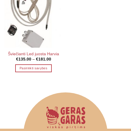
Šviečianti Led juosta Harvia
Price
€
135.00
–
€
181.00
range:
€135.00
Pasirinkti savybes
through
€181.00
This
product
has
multiple
variants.
The
options
may
be
chosen