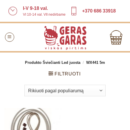
Skip
I-V 9-18 val.
to
+370 686 33918
VI 10-14 val. VII nedirbame
content
Produkto Šviečianti Led juosta
/
WX441 5m
FILTRUOTI