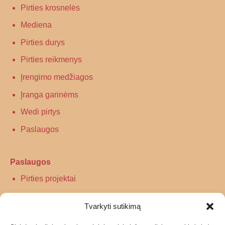
Pirties krosnelės
Mediena
Pirties durys
Pirties reikmenys
Įrengimo medžiagos
Įranga garinėms
Wedi pirtys
Paslaugos
Paslaugos
Pirties projektai
Infraraudonųjų spindulių pirtys
Tvarkyti sutikimą
Turkiškos pirties įrengimas