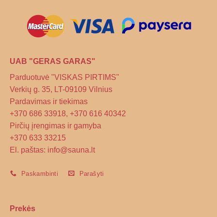
on
the
product
page
UAB "GERAS GARAS"
Parduotuvė "VISKAS PIRTIMS"
Verkių g. 35, LT-09109 Vilnius
Pardavimas ir tiekimas
+370 686 33918, +370 616 40342
Pirčių įrengimas ir gamyba
+370 633 33215
El. paštas: info@sauna.lt
Paskambinti
Parašyti
Prekės