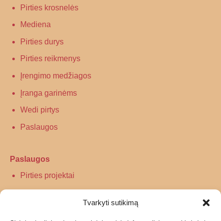
Pirties krosnelės
Mediena
Pirties durys
Pirties reikmenys
Įrengimo medžiagos
Įranga garinėms
Wedi pirtys
Paslaugos
Paslaugos
Pirties projektai
Infraraudonųjų spindulių pirtys
Tvarkyti sutikimą
Turkiškos pirties įrengimas