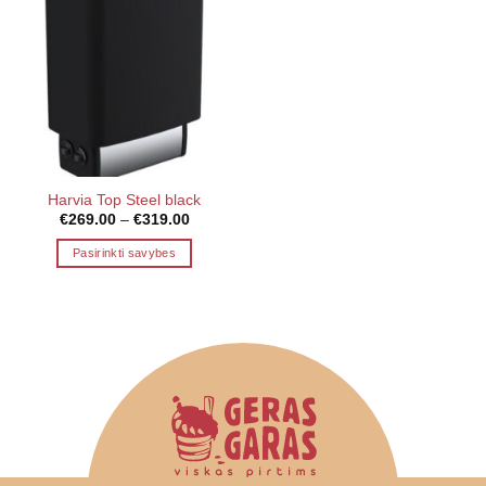
Harvia Top Steel black
Price
€
269.00
–
€
319.00
range:
€269.00
Pasirinkti savybes
through
€319.00
This
product
has
multiple
variants.
The
options
may
be
chosen