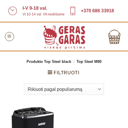
Skip
I-V 9-18 val.
to
+370 686 33918
VI 10-14 val. VII nedirbame
content
Produkto Top Steel black
/
Top Steel M80
FILTRUOTI