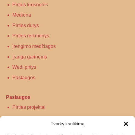
Pirties krosnelės
Mediena
Pirties durys
Pirties reikmenys
Įrengimo medžiagos
Įranga garinėms
Wedi pirtys
Paslaugos
Paslaugos
Pirties projektai
Infraraudonųjų spindulių pirtys
Tvarkyti sutikimą
Turkiškos pirties įrengimas