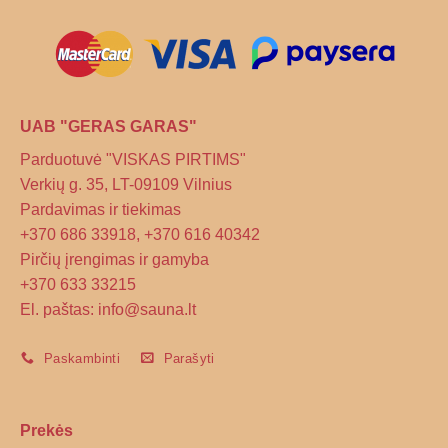
on
the
product
page
UAB "GERAS GARAS"
Parduotuvė "VISKAS PIRTIMS"
Verkių g. 35, LT-09109 Vilnius
Pardavimas ir tiekimas
+370 686 33918, +370 616 40342
Pirčių įrengimas ir gamyba
+370 633 33215
El. paštas: info@sauna.lt
Paskambinti
Parašyti
Prekės