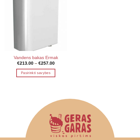
Vandens bakas Ermak
Price
€
213.00
–
€
257.00
range:
€213.00
Pasirinkti savybes
through
€257.00
This
product
has
multiple
variants.
The
options
may
be
chosen