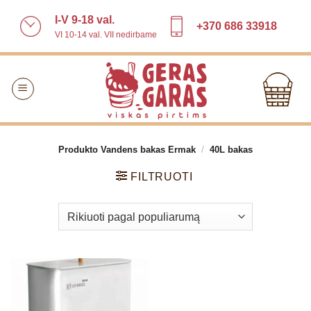
Skip
I-V 9-18 val.
to
+370 686 33918
VI 10-14 val. VII nedirbame
content
Produkto Vandens bakas Ermak
/
40L bakas
FILTRUOTI