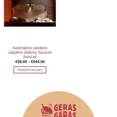
Automatinio vandens
užpylimo sistema Saunum
AutoLeil
Price
€
59.00
–
€
944.00
range:
€59.00
Pasirinkti savybes
through
€944.00
This
product
has
multiple
variants.
The
options
may