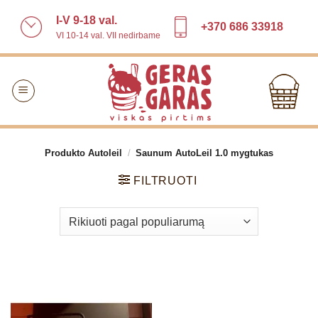
Skip
I-V 9-18 val.
to
+370 686 33918
VI 10-14 val. VII nedirbame
content
Produkto Autoleil
/
Saunum AutoLeil 1.0 mygtukas
FILTRUOTI