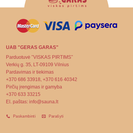
be
chosen
on
the
product
page
UAB "GERAS GARAS"
Parduotuvė "VISKAS PIRTIMS"
Verkių g. 35, LT-09109 Vilnius
Pardavimas ir tiekimas
+370 686 33918, +370 616 40342
Pirčių įrengimas ir gamyba
+370 633 33215
El. paštas: info@sauna.lt
Paskambinti
Parašyti