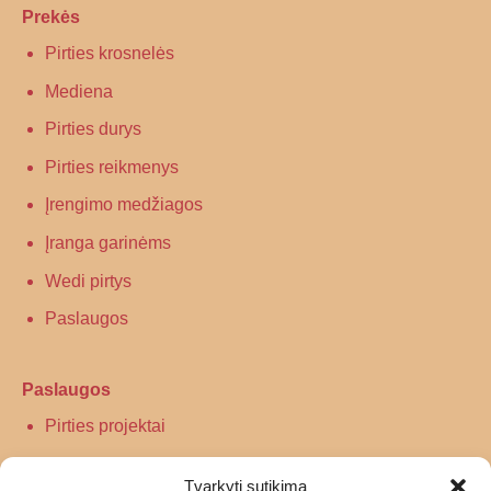
Prekės
Pirties krosnelės
Mediena
Pirties durys
Pirties reikmenys
Įrengimo medžiagos
Įranga garinėms
Wedi pirtys
Paslaugos
Paslaugos
Pirties projektai
Infraraudonųjų spindulių pirtys
Tvarkyti sutikimą