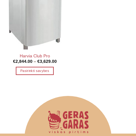
Harvia Club Pro
Price
€
2,844.00
–
€
3,629.00
range:
€2,844.00
Pasirinkti savybes
through
€3,629.00
This
product
has
multiple
variants.
The
options
may
be
chosen