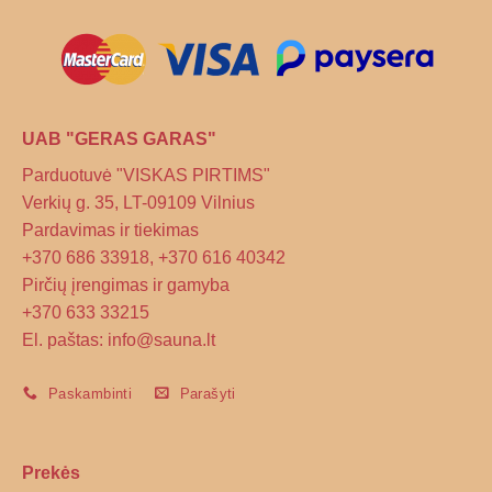
on
the
product
page
UAB "GERAS GARAS"
Parduotuvė "VISKAS PIRTIMS"
Verkių g. 35, LT-09109 Vilnius
Pardavimas ir tiekimas
+370 686 33918, +370 616 40342
Pirčių įrengimas ir gamyba
+370 633 33215
El. paštas: info@sauna.lt
Paskambinti
Parašyti
Prekės