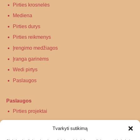
Pirties krosnelės
Mediena
Pirties durys
Pirties reikmenys
Įrengimo medžiagos
Įranga garinėms
Wedi pirtys
Paslaugos
Paslaugos
Pirties projektai
Infraraudonųjų spindulių pirtys
Tvarkyti sutikimą
Turkiškos pirties įrengimas