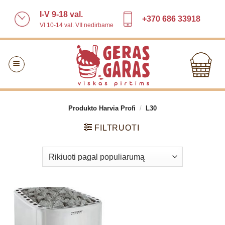
Skip
I-V 9-18 val.
to
+370 686 33918
VI 10-14 val. VII nedirbame
content
Produkto Harvia Profi
/
L30
FILTRUOTI