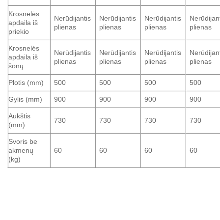
Krosnelės
Nerūdijantis
Nerūdijantis
Nerūdijantis
Nerūdijan
apdaila iš
plienas
plienas
plienas
plienas
priekio
Krosnelės
Nerūdijantis
Nerūdijantis
Nerūdijantis
Nerūdijan
apdaila iš
plienas
plienas
plienas
plienas
šonų
Plotis (mm)
500
500
500
500
Gylis (mm)
900
900
900
900
Aukštis
730
730
730
730
(mm)
Svoris be
akmenų
60
60
60
60
(kg)