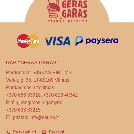
be
chosen
on
the
product
page
UAB "GERAS GARAS"
Parduotuvė "VISKAS PIRTIMS"
Verkių g. 35, LT-09109 Vilnius
Pardavimas ir tiekimas
+370 686 33918, +370 616 40342
Pirčių įrengimas ir gamyba
+370 633 33215
El. paštas: info@sauna.lt
Paskambinti
Parašyti