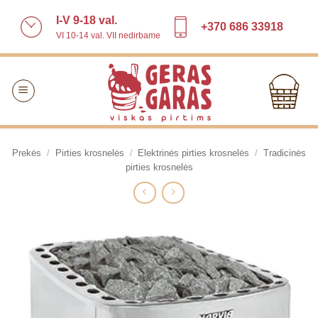
Skip
I-V 9-18 val.
to
+370 686 33918
VI 10-14 val. VII nedirbame
content
Prekės
/
Pirties krosnelės
/
Elektrinės pirties krosnelės
/
Tradicinės
pirties krosnelės