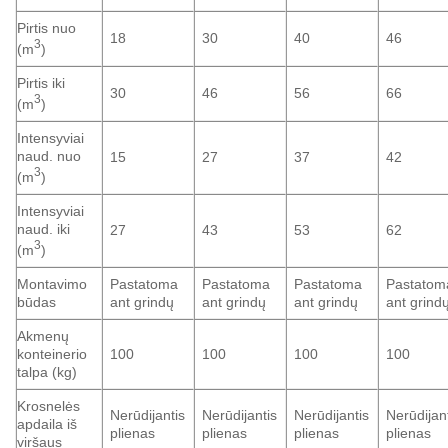
Pirtis nuo
18
30
40
46
3
(m
)
Pirtis iki
30
46
56
66
3
(m
)
Intensyviai
naud. nuo
15
27
37
42
3
(m
)
Intensyviai
naud. iki
27
43
53
62
3
(m
)
Montavimo
Pastatoma
Pastatoma
Pastatoma
Pastatom
būdas
ant grindų
ant grindų
ant grindų
ant grind
Akmenų
konteinerio
100
100
100
100
talpa (kg)
Krosnelės
Nerūdijantis
Nerūdijantis
Nerūdijantis
Nerūdijan
apdaila iš
plienas
plienas
plienas
plienas
viršaus