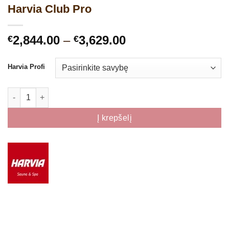
Harvia Club Pro
Price
2,844.00
–
3,629.00
€
€
range:
€2,844.00
Harvia Profi
through
€3,629.00
produkto kiekis: Harvia Club Pro
Į krepšelį