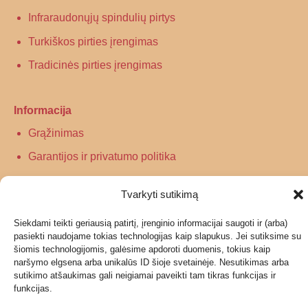
Infraraudonųjų spindulių pirtys
Turkiškos pirties įrengimas
Tradicinės pirties įrengimas
Informacija
Grąžinimas
Garantijos ir privatumo politika
Pristatymas
Tvarkyti sutikimą
Siekdami teikti geriausią patirtį, įrenginio informacijai saugoti ir (arba)
pasiekti naudojame tokias technologijas kaip slapukus. Jei sutiksime su
šiomis technologijomis, galėsime apdoroti duomenis, tokius kaip
© 2026 UAB Geras garas
naršymo elgsena arba unikalūs ID šioje svetainėje. Nesutikimas arba
sutikimo atšaukimas gali neigiamai paveikti tam tikras funkcijas ir
funkcijas.