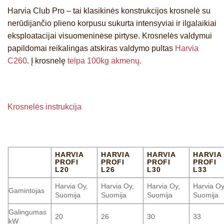
Harvia Club Pro – tai klasikinės konstrukcijos krosnelė su
nerūdijančio plieno korpusu sukurta intensyviai ir ilgalaikiai
eksploatacijai visuomeninėse pirtyse. Krosnelės valdymui
papildomai reikalingas atskiras valdymo pultas
Harvia
C260
. Į krosnelę
telpa 100kg akmenų.
Krosnelės instrukcija
HARVIA
HARVIA
HARVIA
HARVIA
PROFI
PROFI
PROFI
PROFI
L20
L26
L30
L33
Harvia Oy,
Harvia Oy,
Harvia Oy,
Harvia Oy
Gamintojas
Suomija
Suomija
Suomija
Suomija
Galingumas
20
26
30
33
kW