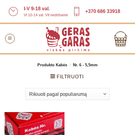
Skip
I-V 9-18 val.
to
+370 686 33918
VI 10-14 val. VII nedirbame
content
Produkto Kabės
/
Nr. 6 - 5,5mm
FILTRUOTI