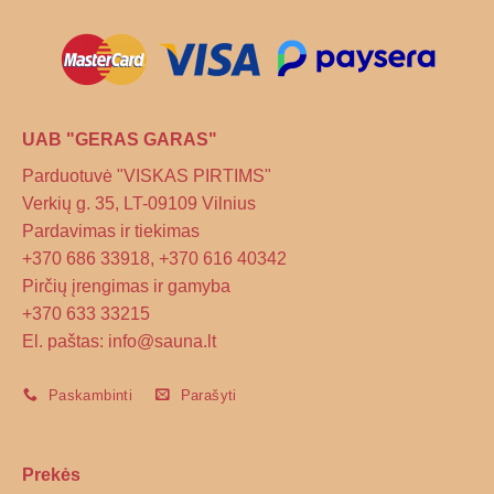
on
the
product
page
UAB "GERAS GARAS"
Parduotuvė "VISKAS PIRTIMS"
Verkių g. 35, LT-09109 Vilnius
Pardavimas ir tiekimas
+370 686 33918, +370 616 40342
Pirčių įrengimas ir gamyba
+370 633 33215
El. paštas: info@sauna.lt
Paskambinti
Parašyti
Prekės