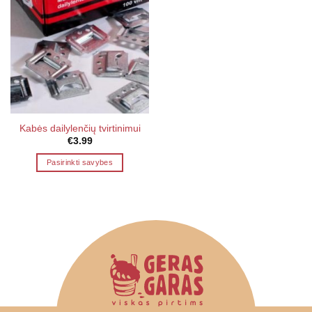
Kabės dailylenčių tvirtinimui
€
3.99
Pasirinkti savybes
This
product
has
multiple
variants.
The
options
may
be
chosen