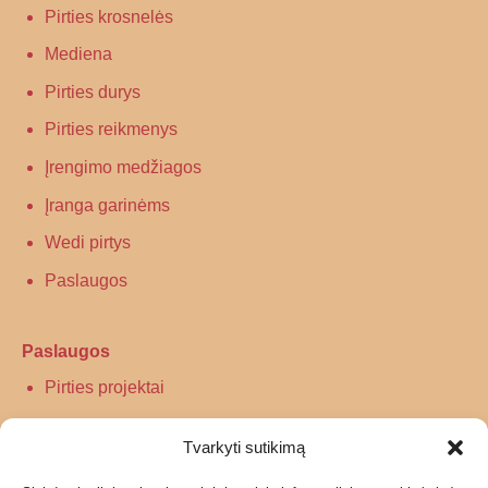
Pirties krosnelės
Mediena
Pirties durys
Pirties reikmenys
Įrengimo medžiagos
Įranga garinėms
Wedi pirtys
Paslaugos
Paslaugos
Pirties projektai
Infraraudonųjų spindulių pirtys
Tvarkyti sutikimą
Turkiškos pirties įrengimas