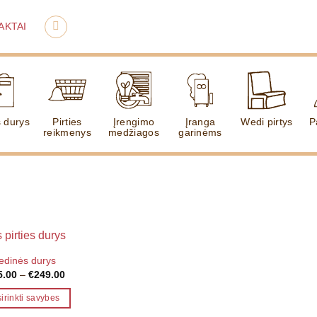
AKTAI
s durys
Pirties
Įrengimo
Įranga
Wedi pirtys
P
reikmenys
medžiagos
garinėms
edinės durys
Price
5.00
–
€
249.00
range:
€215.00
irinkti savybes
through
€249.00
This