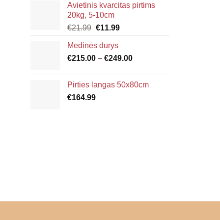
Avietinis kvarcitas pirtims
€4.80
20kg, 5-10cm
through
Original
Current
€
21.99
€
11.99
€6.00
price
price
Medinės durys
was:
is:
Price
€
215.00
€21.99.
–
€
249.00
€11.99.
range:
€215.00
Pirties langas 50x80cm
through
€
164.99
€249.00