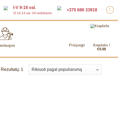
I-V 9-18 val.
+370 686 33918
VI 10-14 val. VII nedirbame
aslaugos
Prisijungti
Krepšelis /
€
0.00
Rezultatų: 1