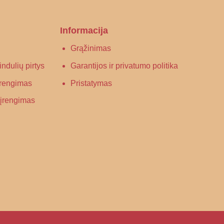
Informacija
Grąžinimas
ndulių pirtys
Garantijos ir privatumo politika
 įrengimas
Pristatymas
s įrengimas