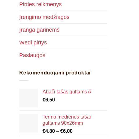
Pirties reikmenys
Įrengimo medžiagos
Įranga garinėms
Wedi pirtys
Paslaugos
Rekomenduojami produktai
Abači tašas gultams A
€
6.50
Termo medienos tašai
gultams 90x26mm
Price
€
4.80
–
€
6.00
range: