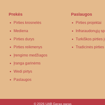
Prekės
Paslaugos
Pirties krosnelės
Pirties projektai
Mediena
Infraraudonųjų spi
Pirties durys
Turkiškos pirties
Pirties reikmenys
Tradicinės pirtie
Įrengimo medžiagos
Įranga garinėms
Wedi pirtys
Paslaugos
© 2026 UAB Geras garas