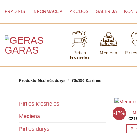
Skip
to
PRADINIS
INFORMACIJA
AKCIJOS
GALERIJA
KONT
content
Pirties
Mediena
Pirtie
krosnelės
Produkto Medinės durys
/
70x190 Kairinės
Pirties krosnelės
M
-17%
Mediena
€
21
Pirties durys
Pas