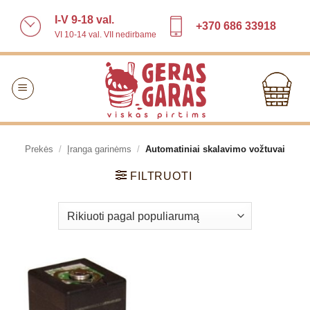
Skip
I-V 9-18 val.
to
+370 686 33918
VI 10-14 val. VII nedirbame
content
Prekės
/
Įranga garinėms
/
Automatiniai skalavimo vožtuvai
FILTRUOTI