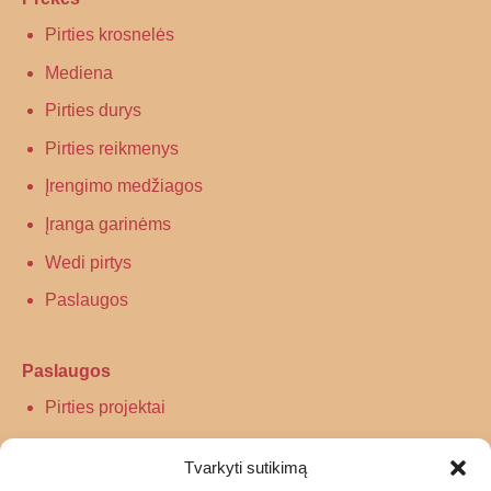
Pirties krosnelės
Mediena
Pirties durys
Pirties reikmenys
Įrengimo medžiagos
Įranga garinėms
Wedi pirtys
Paslaugos
Paslaugos
Pirties projektai
Infraraudonųjų spindulių pirtys
Tvarkyti sutikimą
Turkiškos pirties įrengimas