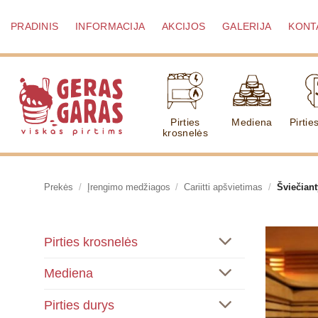
Skip
to
PRADINIS
INFORMACIJA
AKCIJOS
GALERIJA
KONT
content
Pirties
Mediena
Pirtie
krosnelės
Prekės
/
Įrengimo medžiagos
/
Cariitti apšvietimas
/
Šviečian
Pirties krosnelės
Mediena
Pirties durys