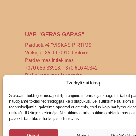
UAB "GERAS GARAS"
Parduotuvė "VISKAS PIRTIMS"
Verkių g. 35, LT-09109 Vilnius
Pardavimas ir tiekimas
+370 686 33918, +370 616 40342
Pirčių įrengimas ir gamyba
Tvarkyti sutikimą
+370 633 33215
El. paštas: info@sauna.lt
Siekdami teikti geriausią patirtį, įrenginio informacijai saugoti ir (arba) pa
naudojame tokias technologijas kaip slapukus. Jei sutiksime su šiomis
Paskambinti
Parašyti
technologijomis, galėsime apdoroti duomenis, tokius kaip naršymo elgs
unikalūs ID šioje svetainėje. Nesutikimas arba sutikimo atšaukimas gali
paveikti tam tikras funkcijas ir funkcijas.
Priimti
Neigti
Peržiūrėti 