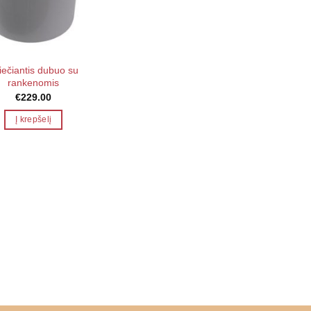
iečiantis dubuo su
rankenomis
€
229.00
Į krepšelį