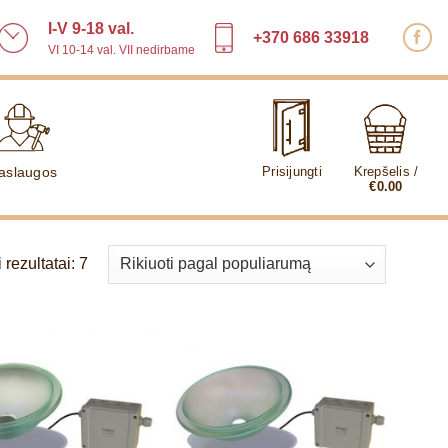
I-V 9-18 val.
+370 686 33918
VI 10-14 val. VII nedirbame
aslaugos
Prisijungti
Krepšelis /
€
0.00
Rūšiuojama
rezultatai: 7
pagal
populiarumą