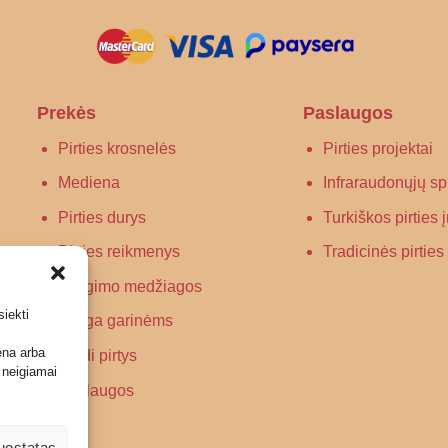
Prekės
Paslaugos
Pirties krosnelės
Pirties projektai
Mediena
Infraraudonųjų spi
Pirties durys
Turkiškos pirties
Pirties reikmenys
Tradicinės pirtie
Įrengimo medžiagos
siekti
Įranga garinėms
ena arba
Wedi pirtys
 neigiamai
Paslaugos
nuostatas