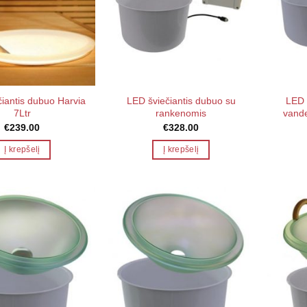
iantis dubuo Harvia
LED šviečiantis dubuo su
LED 
7Ltr
rankenomis
vande
€
239.00
€
328.00
Į krepšelį
Į krepšelį