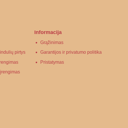
Informacija
Grąžinimas
ndulių pirtys
Garantijos ir privatumo politika
 įrengimas
Pristatymas
s įrengimas