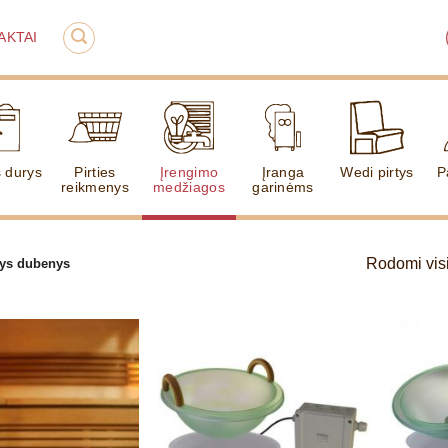
AKTAI
s durys
Pirties
Įrengimo
Įranga
Wedi pirtys
P
reikmenys
medžiagos
garinėms
Rodomi visi 
tys dubenys