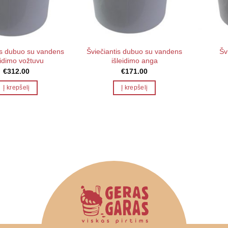
is dubuo su vandens
Šviečiantis dubuo su vandens
Šv
eidimo vožtuvu
išleidimo anga
€
312.00
€
171.00
Į krepšelį
Į krepšelį