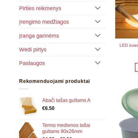
Pirties reikmenys
Įrengimo medžiagos
Įranga garinėms
LED švieč
Wedi pirtys
Paslaugos
Rekomenduojami produktai
Abači tašas gultams A
€
6.50
Termo medienos tašai
gultams 90x26mm