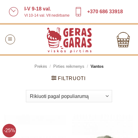
Skip
I-V 9-18 val.
to
+370 686 33918
VI 10-14 val. VII nedirbame
content
Prekės
/
Pirties reikmenys
/
Vantos
FILTRUOTI
-25%