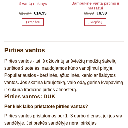
Bambukinė vanta pirtims ir
3 vantų rinkinys
masažui
Original
Current
Original
Current
€
17.97
€
14.99
€
9.00
€
6.99
price
price
price
price
was:
is:
was:
is:
Į krepšelį
Į krepšelį
€17.97.
€14.99.
€9.00.
€6.99.
Pirties vantos
Pirties vantos - tai iš džiovintų ar šviežių medžių šakelių
surištos šluotelės, naudojamos kūno vanojimui pirtyje.
Populiariausios - beržinės, ąžuolinės, kėnio ar šaldytos
vantos. Jos skatina kraujotaką, valo odą, gerina kvėpavimą
ir sukuria tradicinę pirties atmosferą.
Pirties vantos: DUK
Per kiek laiko pristatote pirties vantas?
Pirties vantos pristatomos per 1–3 darbo dienas, jei jos yra
sandėlyje. Jei prekės sandėlyje nėra, pirkėjas