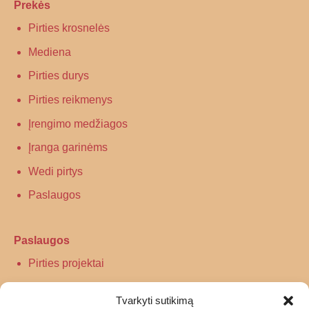
Prekės
Pirties krosnelės
Mediena
Pirties durys
Pirties reikmenys
Įrengimo medžiagos
Įranga garinėms
Wedi pirtys
Paslaugos
Paslaugos
Pirties projektai
Infraraudonųjų spindulių pirtys
Tvarkyti sutikimą