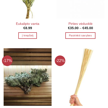
Eukalipto vanta
Pirties vėduoklė
Price
€
8.99
€
35.00
–
€
45.00
range:
€35.00
Į krepšelį
Pasirinkti savybes
through
€45.00
This
product
has
multiple
-17%
-22%
variants.
The
options
may
be
chosen
on
the
product
page