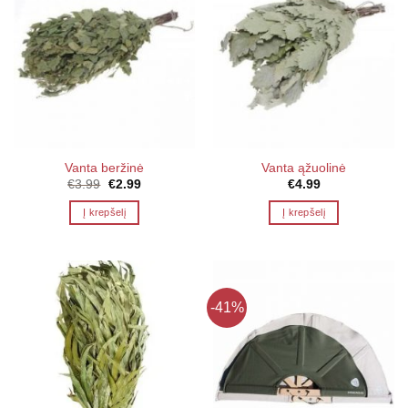
Vanta beržinė
Vanta ąžuolinė
Original
Current
€
3.99
€
2.99
€
4.99
price
price
was:
is:
Į krepšelį
Į krepšelį
€3.99.
€2.99.
-41%