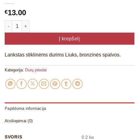
13.00
€
produkto kiekis: Lankstas stiklinėms durims Liuks
Į krepšelį
Lankstas stiklinėms durims Liuks, bronzinės spalvos.
Kategorija:
Durų priedai
Papildoma informacija
Atsiliepimai (0)
SVORIS
0.2 kg