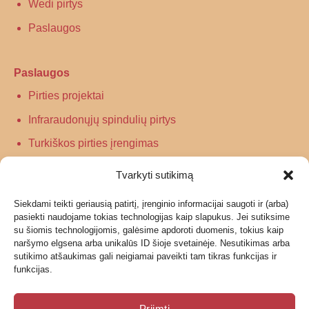
Wedi pirtys
Paslaugos
Paslaugos
Pirties projektai
Infraraudonųjų spindulių pirtys
Turkiškos pirties įrengimas
Tradicinės pirties įrengimas
Tvarkyti sutikimą
Siekdami teikti geriausią patirtį, įrenginio informacijai saugoti ir (arba)
Informacija
pasiekti naudojame tokias technologijas kaip slapukus. Jei sutiksime
su šiomis technologijomis, galėsime apdoroti duomenis, tokius kaip
Grąžinimas
naršymo elgsena arba unikalūs ID šioje svetainėje. Nesutikimas arba
sutikimo atšaukimas gali neigiamai paveikti tam tikras funkcijas ir
Garantijos ir privatumo politika
funkcijas.
Pristatymas
Priimti