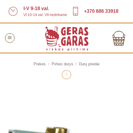
Skip
I-V 9-18 val.
to
+370 686 33918
VI 10-14 val. VII nedirbame
content
Prekės
/
Pirties durys
/
Durų priedai