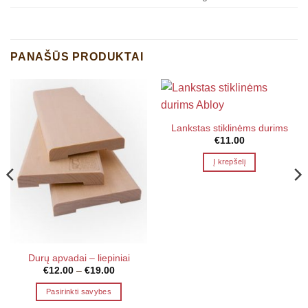
PANAŠŪS PRODUKTAI
Lankstas stiklinėms durims
€
11.00
Į krepšelį
Durų apvadai – liepiniai
Price
€
12.00
–
€
19.00
range:
€12.00
Pasirinkti savybes
through
€19.00
This