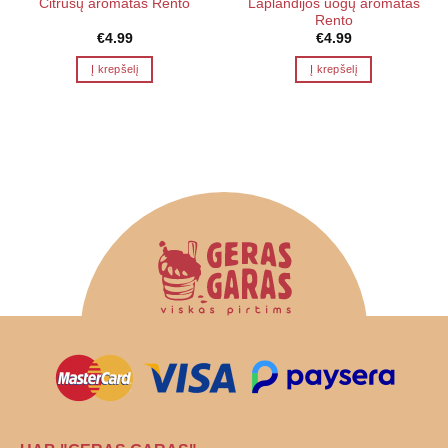
Laplandijos uogų aromatas
Citrusų aromatas Rento
Rento
€
4.99
€
4.99
Į krepšelį
Į krepšelį