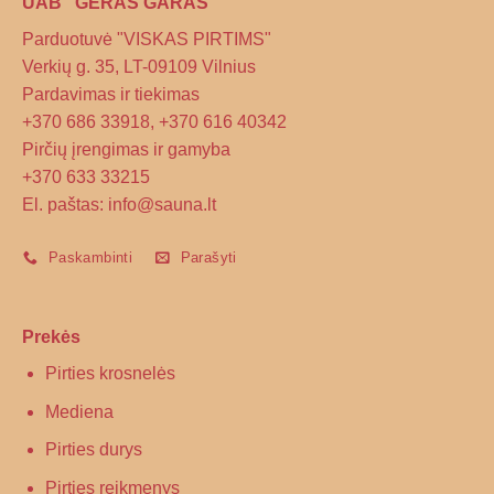
UAB "GERAS GARAS"
Parduotuvė "VISKAS PIRTIMS"
Verkių g. 35, LT-09109 Vilnius
Pardavimas ir tiekimas
+370 686 33918, +370 616 40342
Pirčių įrengimas ir gamyba
+370 633 33215
El. paštas: info@sauna.lt
Paskambinti
Parašyti
Prekės
Pirties krosnelės
Mediena
Pirties durys
Pirties reikmenys