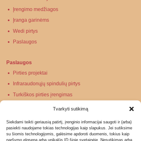
Įrengimo medžiagos
Įranga garinėms
Wedi pirtys
Paslaugos
Paslaugos
Pirties projektai
Infraraudonųjų spindulių pirtys
Turkiškos pirties įrengimas
Tradicinės pirties įrengimas
Tvarkyti sutikimą
Siekdami teikti geriausią patirtį, įrenginio informacijai saugoti ir (arba)
Informacija
pasiekti naudojame tokias technologijas kaip slapukus. Jei sutiksime
su šiomis technologijomis, galėsime apdoroti duomenis, tokius kaip
Grąžinimas
naršymo elgsena arba unikalūs ID šioje svetainėje. Nesutikimas arba