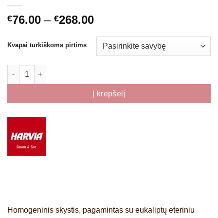
Price
76.00
–
268.00
€
€
range:
€76.00
Kvapai turkiškoms pirtims
through
€268.00
produkto kiekis: Eukalipto kvapai turkiškoms pirtims
Į krepšelį
Homogeninis skystis, pagamintas su eukaliptų eteriniu