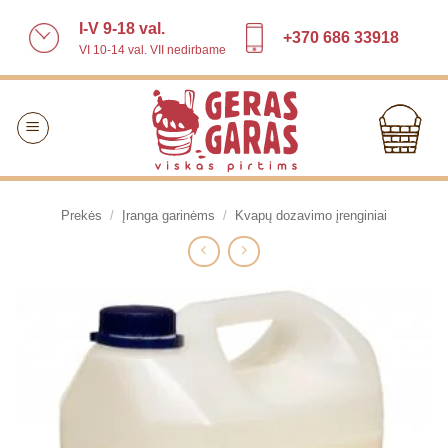
Skip
I-V 9-18 val.
to
+370 686 33918
VI 10-14 val. VII nedirbame
content
Prekės
/
Įranga garinėms
/
Kvapų dozavimo įrenginiai