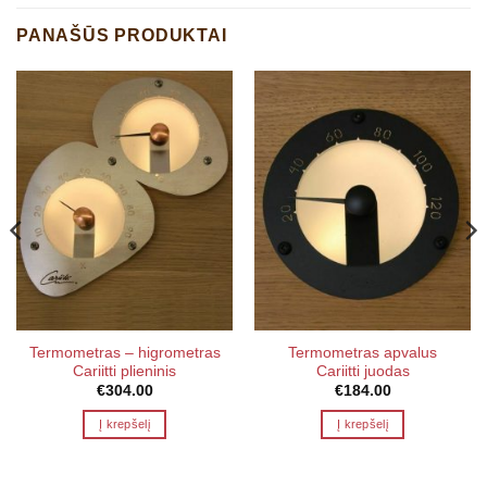
PANAŠŪS PRODUKTAI
Termometras – higrometras
Termometras apvalus
Cariitti plieninis
Cariitti juodas
€
304.00
€
184.00
Į krepšelį
Į krepšelį