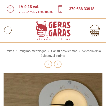
Skip
I-V 9-18 val.
to
+370 686 33918
VI 10-14 val. VII nedirbame
content
Prekės
/
Įrengimo medžiagos
/
Cariitti apšvietimas
/
Šviesolaidiniai
šviestuvai pirtims