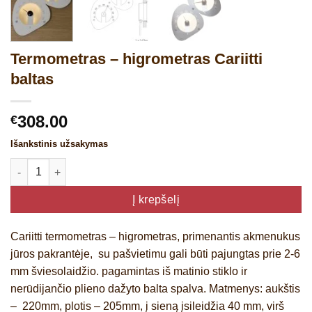
Termometras – higrometras Cariitti
baltas
308.00
€
Išankstinis užsakymas
produkto kiekis: Termometras - higrometras Cariitti baltas
Į krepšelį
Cariitti termometras – higrometras, primenantis akmenukus
jūros pakrantėje, su pašvietimu gali būti pajungtas prie 2-6
mm šviesolaidžio. pagamintas iš matinio stiklo ir
nerūdijančio plieno dažyto balta spalva. Matmenys: aukštis
– 220mm, plotis – 205mm, į sieną įsileidžia 40 mm, virš