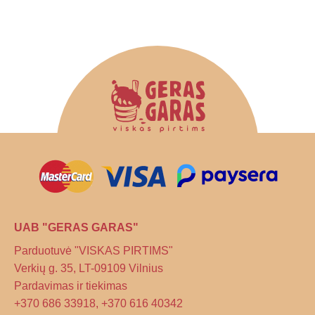
UAB "GERAS GARAS"
Parduotuvė "VISKAS PIRTIMS"
Verkių g. 35, LT-09109 Vilnius
Pardavimas ir tiekimas
+370 686 33918, +370 616 40342