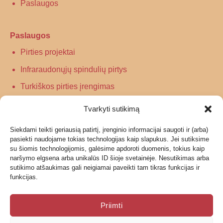
Paslaugos
Paslaugos
Pirties projektai
Infraraudonųjų spindulių pirtys
Turkiškos pirties įrengimas
Tradicinės pirties įrengimas
Tvarkyti sutikimą
Siekdami teikti geriausią patirtį, įrenginio informacijai saugoti ir (arba)
Informacija
pasiekti naudojame tokias technologijas kaip slapukus. Jei sutiksime
su šiomis technologijomis, galėsime apdoroti duomenis, tokius kaip
Grąžinimas
naršymo elgsena arba unikalūs ID šioje svetainėje. Nesutikimas arba
sutikimo atšaukimas gali neigiamai paveikti tam tikras funkcijas ir
Garantijos ir privatumo politika
funkcijas.
Pristatymas
Priimti