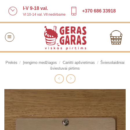
Skip
I-V 9-18 val.
to
+370 686 33918
VI 10-14 val. VII nedirbame
content
Prekės
/
Įrengimo medžiagos
/
Cariitti apšvietimas
/
Šviesolaidiniai
šviestuvai pirtims