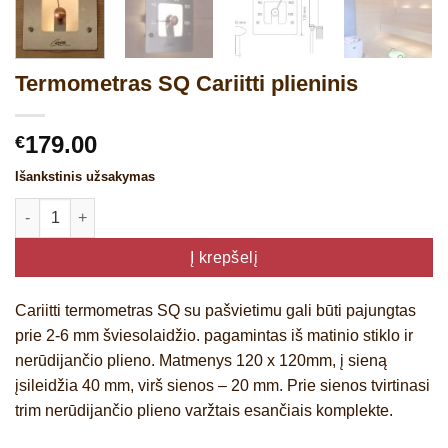
Termometras SQ Cariitti plieninis
179.00
€
Išankstinis užsakymas
produkto kiekis: Termometras SQ Cariitti plieninis
Į krepšelį
Cariitti termometras SQ su pašvietimu gali būti pajungtas
prie 2-6 mm šviesolaidžio. pagamintas iš matinio stiklo ir
nerūdijančio plieno. Matmenys 120 x 120mm, į sieną
įsileidžia 40 mm, virš sienos – 20 mm. Prie sienos tvirtinasi
trim nerūdijančio plieno varžtais esančiais komplekte.