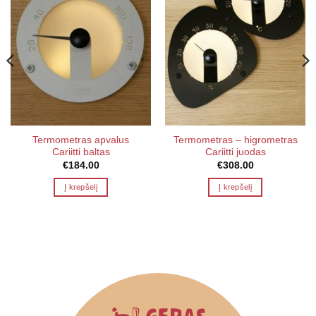
Termometras apvalus
Termometras – higrometras
Cariitti baltas
Cariitti juodas
€
184.00
€
308.00
Į krepšelį
Į krepšelį