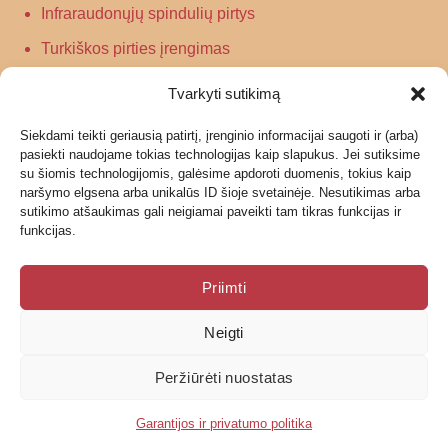
Infraraudonųjų spindulių pirtys
Turkiškos pirties įrengimas
Tradicinės pirties įrengimas
Tvarkyti sutikimą
Siekdami teikti geriausią patirtį, įrenginio informacijai saugoti ir (arba)
Informacija
pasiekti naudojame tokias technologijas kaip slapukus. Jei sutiksime
su šiomis technologijomis, galėsime apdoroti duomenis, tokius kaip
Grąžinimas
naršymo elgsena arba unikalūs ID šioje svetainėje. Nesutikimas arba
sutikimo atšaukimas gali neigiamai paveikti tam tikras funkcijas ir
Garantijos ir privatumo politika
funkcijas.
Pristatymas
Priimti
Neigti
© 2026 UAB Geras garas
Peržiūrėti nuostatas
Garantijos ir privatumo politika