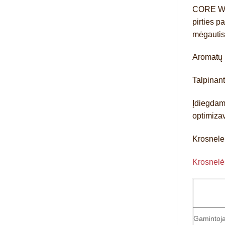
CORE Wa
pirties p
mėgautis
Aromatų 
Talpinant
Įdiegdam
optimizav
Krosnelei
Krosnelės
Gamintoj