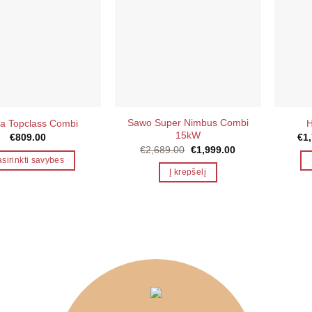
Sawo Super Nimbus Combi
ia Topclass Combi
H
15kW
€
809.00
€
1
Original
Current
€
2,689.00
€
1,999.00
price
price
sirinkti savybes
was:
is:
Į krepšelį
This
€2,689.00.
€1,999.00.
product
has
multiple
variants.
The
options
may
be