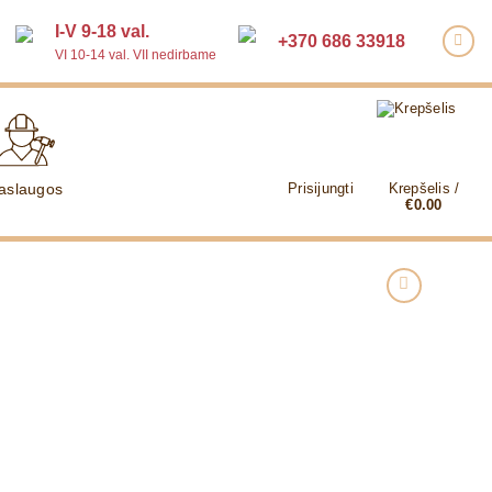
I-V 9-18 val.
+370 686 33918
VI 10-14 val. VII nedirbame
aslaugos
Prisijungti
Krepšelis /
€
0.00