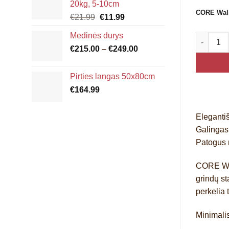
20kg, 5-10cm
through
CORE Wal
Original
Current
€
21.99
€
11.99
€6.00
price
price
Medinės durys
produkto
was:
is:
Price
€
215.00
€21.99.
–
€
249.00
€11.99.
range:
€215.00
Pirties langas 50x80cm
through
€
164.99
€249.00
Eleganti
Galingas
Patogus 
CORE Wa
grindų s
perkelia 
Minimalis