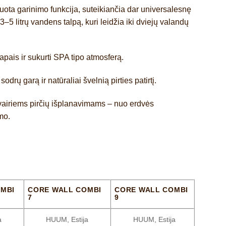
ota garinimo funkcija, suteikiančia dar universalesnę
3–5 litrų vandens talpą
, kuri leidžia iki
dviejų valandų
apais ir sukurti SPA tipo atmosferą.
drų garą ir natūraliai švelnią pirties patirtį.
vairiems pirčių išplanavimams – nuo erdvės
mo.
MBI
CORE WALL COMBI
CORE WALL COMBI
7
9
a
HUUM, Estija
HUUM, Estija