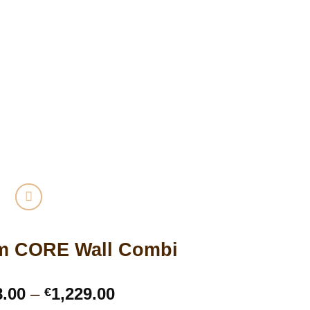
 CORE Wall Combi
Price
8.00
–
1,229.00
€
range: