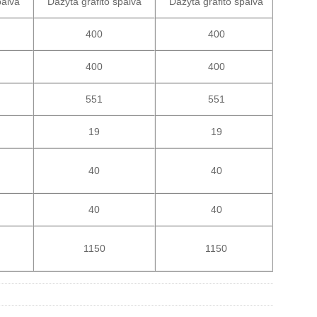
palva
Dažyta grafito spalva
Dažyta grafito spalva
400
400
400
400
551
551
19
19
40
40
40
40
1150
1150