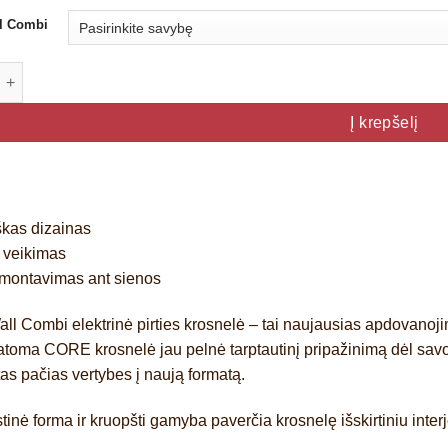
€1,198.00
l Combi
through
€1,229.00
 kiekis: Huum CORE Wall Combi
Į krepšelį
škas dizainas
 veikimas
montavimas ant sienos
ll Combi
elektrinė pirties krosnelė – tai naujausias apdovanoj
tatoma CORE krosnelė jau pelnė tarptautinį pripažinimą dėl sav
tas pačias vertybes į naują formatą.
tinė forma ir kruopšti gamyba paverčia krosnelę išskirtiniu interj