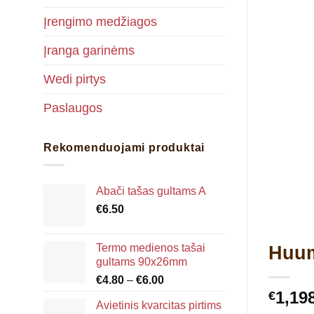
Įrengimo medžiagos
Įranga garinėms
Wedi pirtys
Paslaugos
Rekomenduojami produktai
Abači tašas gultams A
€
6.50
Termo medienos tašai
Huum
gultams 90x26mm
Price
€
4.80
–
€
6.00
range:
1,19
€
Avietinis kvarcitas pirtims
€4.80