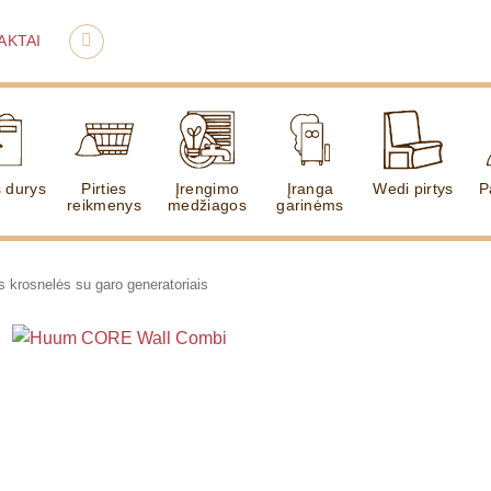
AKTAI
s durys
Pirties
Įrengimo
Įranga
Wedi pirtys
P
reikmenys
medžiagos
garinėms
es krosnelės su garo generatoriais