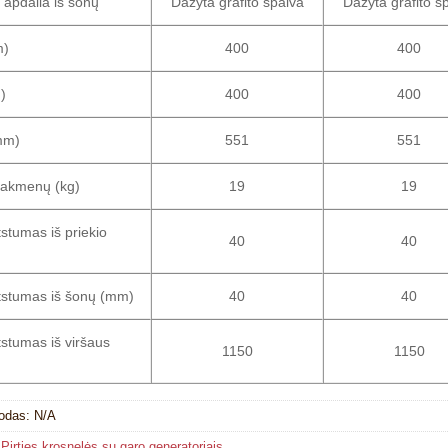
 apdaila iš šonų
Dažyta grafito spalva
Dažyta grafito s
m)
400
400
)
400
400
mm)
551
551
 akmenų (kg)
19
19
stumas iš priekio
40
40
tstumas iš šonų (mm)
40
40
stumas iš viršaus
1150
1150
kodas:
N/A
:
Pirties krosnelės su garo generatoriais