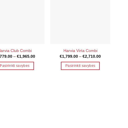
arvia Club Combi
Harvia Virta Combi
H
Price
Price
,779.00
–
€
1,965.00
€
1,799.00
–
€
2,710.00
range:
range:
€1,779.00
€1,799.00
Pasirinkti savybes
Pasirinkti savybes
through
through
€1,965.00
€2,710.00
This
This
product
product
has
has
multiple
multiple
variants.
variants.
The
The
options
options
may
may
be
be