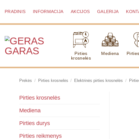
Skip
to
PRADINIS
INFORMACIJA
AKCIJOS
GALERIJA
KONT
content
Pirties
Mediena
Pirtie
krosnelės
Prekės
/
Pirties krosnelės
/
Elektrinės pirties krosnelės
/
Pirti
Pirties krosnelės
Mediena
Pirties durys
Pirties reikmenys