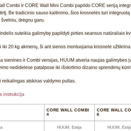
ll Combi
ir
CORE Wall Mini Combi
papildo CORE seriją integru
atirtį. Be tradicinio sauso kaitinimo, šios krosnelės turi integruotą
 švelniu, drėgnu garu.
indelis
suteikia galimybę papildyti pirties seansus natūraliais kv
i iki
20 kg akmenų
, ši ant sienos montuojama krosnelė užtikrina so
a sienines ir
Combi
versijas,
HUUM
atveria naujas galimybes į
imo nedidelėse patalpose iki išskirtinio dizaino sprendimų kūri
 reikalingas atskiras valdymo pultas.
 instrukcija
CORE WALL COMBI
CORE WALL CO
4
6
as
HUUM, Estija
HUUM, Estij