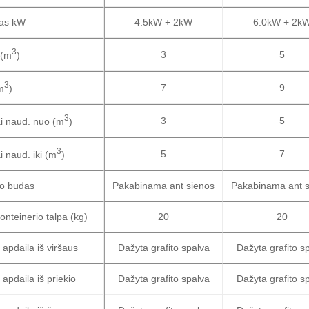
as kW
4.5kW + 2kW
6.0kW + 2k
3
3
5
 (m
)
3
7
9
(m
)
3
3
5
ai naud. nuo (m
)
3
5
7
i naud. iki (m
)
o būdas
Pakabinama ant sienos
Pakabinama ant s
nteinerio talpa (kg)
20
20
apdaila iš viršaus
Dažyta grafito spalva
Dažyta grafito s
apdaila iš priekio
Dažyta grafito spalva
Dažyta grafito s