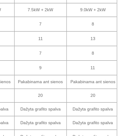
W
7.5kW + 2kW
9.0kW + 2kW
7
8
11
13
7
8
9
11
ienos
Pakabinama ant sienos
Pakabinama ant sienos
20
20
palva
Dažyta grafito spalva
Dažyta grafito spalva
palva
Dažyta grafito spalva
Dažyta grafito spalva