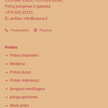
+370 686 33918, +370 616 40342
Pirčių įrengimas ir gamyba
+370 633 33215
El. paštas: info@sauna.lt
Paskambinti
Parašyti
Prekės
Pirties krosnelės
Mediena
Pirties durys
Pirties reikmenys
Įrengimo medžiagos
Įranga garinėms
Wedi pirtys