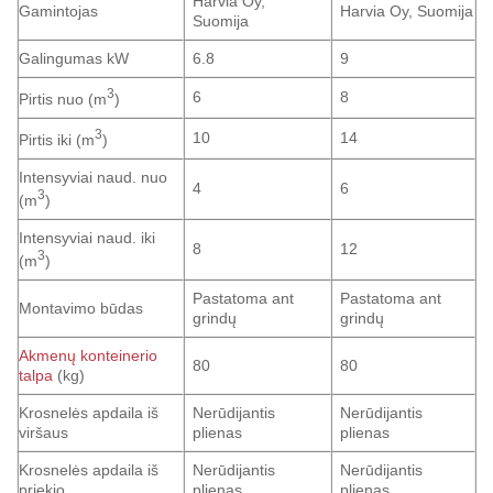
Harvia Oy,
Gamintojas
Harvia Oy, Suomija
Suomija
Galingumas kW
6.8
9
3
6
8
Pirtis nuo (m
)
3
10
14
Pirtis iki (m
)
Intensyviai naud. nuo
4
6
3
(m
)
Intensyviai naud. iki
8
12
3
(m
)
Pastatoma ant
Pastatoma ant
Montavimo būdas
grindų
grindų
Akmenų konteinerio
80
80
talpa
(kg)
Krosnelės apdaila iš
Nerūdijantis
Nerūdijantis
viršaus
plienas
plienas
Krosnelės apdaila iš
Nerūdijantis
Nerūdijantis
priekio
plienas
plienas