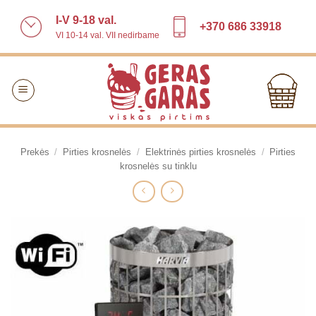
Skip
I-V 9-18 val.
to
+370 686 33918
VI 10-14 val. VII nedirbame
content
Prekės
/
Pirties krosnelės
/
Elektrinės pirties krosnelės
/
Pirties
krosnelės su tinklu