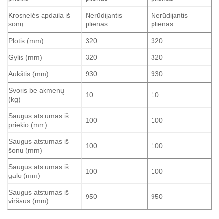
Krosnelės apdaila iš
Nerūdijantis
Nerūdijantis
šonų
plienas
plienas
Plotis (mm)
320
320
Gylis (mm)
320
320
Aukštis (mm)
930
930
Svoris be akmenų
10
10
(kg)
Saugus atstumas iš
100
100
priekio (mm)
Saugus atstumas iš
100
100
šonų (mm)
Saugus atstumas iš
100
100
galo (mm)
Saugus atstumas iš
950
950
viršaus (mm)