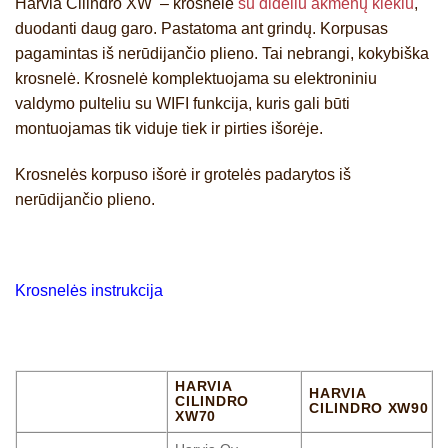
Harvia Cilindro XW – krosnelė
su dideliu akmenų kiekiu
,
duodanti daug garo. Pastatoma ant grindų. Korpusas
pagamintas iš nerūdijančio plieno. Tai nebrangi, kokybiška
krosnelė. Krosnelė komplektuojama su elektroniniu
valdymo pulteliu su WIFI funkcija, kuris gali būti
montuojamas tik viduje tiek ir pirties išorėje.
Krosnelės korpuso išorė ir grotelės padarytos iš
nerūdijančio plieno.
Krosnelės instrukcija
HARVIA
HARVIA
CILINDRO
CILINDRO XW90
XW70