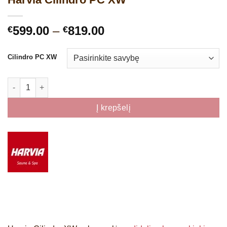
Price
599.00
–
819.00
€
€
range:
€599.00
Cilindro PC XW
through
€819.00
produkto kiekis: Harvia Cilindro PC XW
Į krepšelį