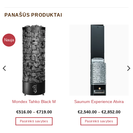
PANAŠŪS PRODUKTAI
Nauja
Mondex Tahko Black M
Saunum Experience Atvira
Price
Price
€
516.00
–
€
719.00
€
2,540.00
–
€
2,852.00
range:
range:
0
€516.00
€2,540
Pasirinkti savybes
Pasirinkti savybes
h
through
throug
0
€719.00
€2,852
This
This