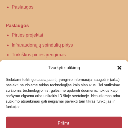
Paslaugos
Paslaugos
Pirties projektai
Infraraudonųjų spindulių pirtys
Turkiškos pirties įrengimas
Tradicinės pirties įrengimas
Tvarkyti sutikimą
Siekdami teikti geriausią patirtį, įrenginio informacijai saugoti ir (arba)
Informacija
pasiekti naudojame tokias technologijas kaip slapukus. Jei sutiksime
su šiomis technologijomis, galėsime apdoroti duomenis, tokius kaip
Grąžinimas
naršymo elgsena arba unikalūs ID šioje svetainėje. Nesutikimas arba
sutikimo atšaukimas gali neigiamai paveikti tam tikras funkcijas ir
Garantijos ir privatumo politika
funkcijas.
Pristatymas
Priimti