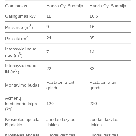
Gamintojas
Harvia Oy, Suomija
Harvia Oy, Suomija
Galingumas kW
11
16.5
3
9
16
Pirtis nuo (m
)
3
24
35
Pirtis iki (m
)
Intensyviai naud.
7
14
3
nuo (m
)
Intensyviai naud.
22
33
3
iki (m
)
Pastatoma ant
Pastatoma ant
Montavimo būdas
grindų
grindų
Akmenų
konteinerio talpa
120
220
(kg)
Krosnelės apdaila
Juodai dažytas
Juodai dažytas
iš priekio
tinklas
tinklas
Krosnelės apdaila
Juodai dažytas
Juodai dažytas