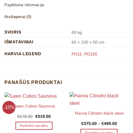
Papildoma informacija
Atsiliepimai (0)
SVORIS
60 kg
IŠMATAVIMAI
60 × 100 × 50 cm
HARVIA LEGEND
PO11
,
PO165
PANAŠŪS PRODUKTAI
Sawo Cubos Saunova
-10%
Harvia Cilindro black steel
Original
Current
€
578.00
€
519.00
price
price
Price
€
375.00
–
€
499.00
was:
is:
Pasirinkti savybes
range:
€578.00.
€519.00.
€375.00
This
Pasirinkti savybes