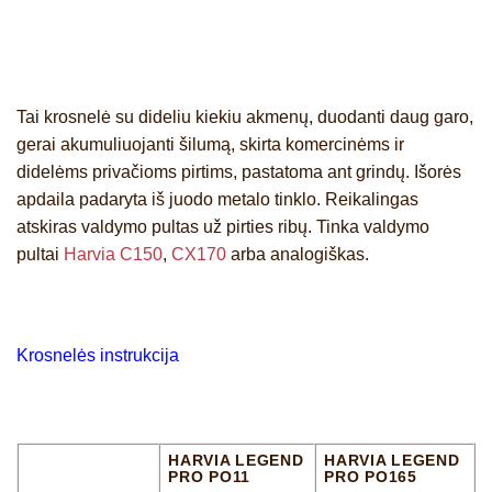
Tai krosnelė su dideliu kiekiu akmenų, duodanti daug garo,
gerai akumuliuojanti šilumą, skirta komercinėms ir
didelėms privačioms pirtims, pastatoma ant grindų. Išorės
apdaila padaryta iš juodo metalo tinklo. Reikalingas
atskiras valdymo pultas už pirties ribų. Tinka valdymo
pultai
Harvia C150
,
CX170
arba analogiškas.
Krosnelės instrukcija
HARVIA LEGEND
HARVIA LEGEND
PRO PO11
PRO PO165