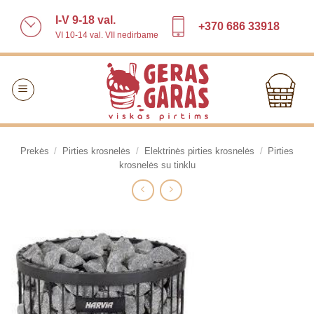
Skip
I-V 9-18 val.
to
+370 686 33918
VI 10-14 val. VII nedirbame
content
Prekės
/
Pirties krosnelės
/
Elektrinės pirties krosnelės
/
Pirties
krosnelės su tinklu