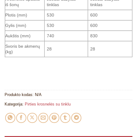
iš šonų
tinklas
tinklas
Plotis (mm)
530
600
Gylis (mm)
530
600
Aukštis (mm)
740
830
Svoris be akmenų
28
28
(kg)
Produkto kodas:
N/A
Kategorija:
Pirties krosnelės su tinklu