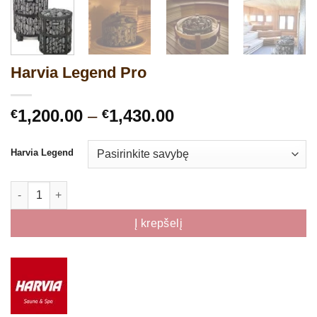
Harvia Legend Pro
Price
1,200.00
–
1,430.00
€
€
range:
€1,200.00
Harvia Legend
through
€1,430.00
produkto kiekis: Harvia Legend Pro
Į krepšelį