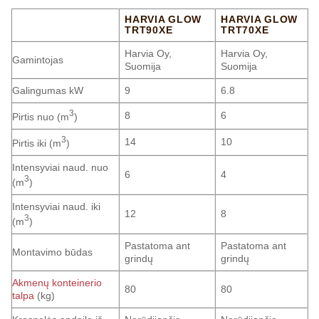
HARVIA GLOW
HARVIA GLOW
TRT90XE
TRT70XE
Harvia Oy,
Harvia Oy,
Gamintojas
Suomija
Suomija
Galingumas kW
9
6.8
3
8
6
Pirtis nuo (m
)
3
14
10
Pirtis iki (m
)
Intensyviai naud. nuo
6
4
3
(m
)
Intensyviai naud. iki
12
8
3
(m
)
Pastatoma ant
Pastatoma ant
Montavimo būdas
grindų
grindų
Akmenų konteinerio
80
80
talpa
(kg)