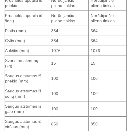
Krosnelės apdaila iš
Nerūdijančio
Nerūdijančio
priekio
plieno tinklas
plieno tinklas
Krosnelės apdaila iš
Nerūdijančio
Nerūdijančio
šonų
plieno tinklas
plieno tinklas
Plotis (mm)
364
364
Gylis (mm)
364
364
Aukštis (mm)
1076
1076
Svoris be akmenų
15
15
(kg)
Saugus atstumas iš
100
100
priekio (mm)
Saugus atstumas iš
100
100
šonų (mm)
Saugus atstumas iš
100
100
galo (mm)
Saugus atstumas iš
850
850
viršaus (mm)