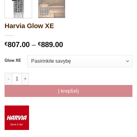
Harvia Glow XE
Price
807.00
–
889.00
€
€
range:
€807.00
Glow XE
through
€889.00
produkto kiekis: Harvia Glow XE
Į krepšelį