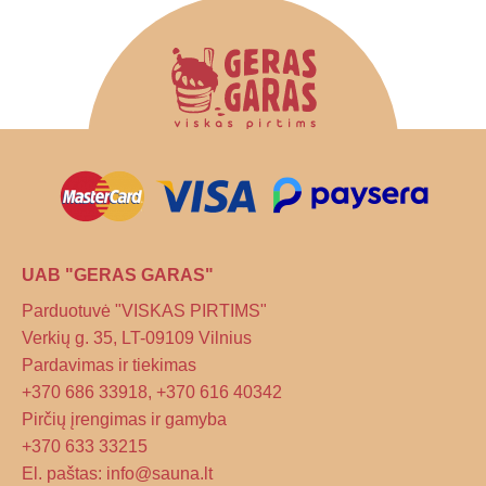
The
The
options
options
may
may
be
be
chosen
chosen
on
on
the
the
product
product
page
page
UAB "GERAS GARAS"
Parduotuvė "VISKAS PIRTIMS"
Verkių g. 35, LT-09109 Vilnius
Pardavimas ir tiekimas
+370 686 33918, +370 616 40342
Pirčių įrengimas ir gamyba
+370 633 33215
El. paštas: info@sauna.lt