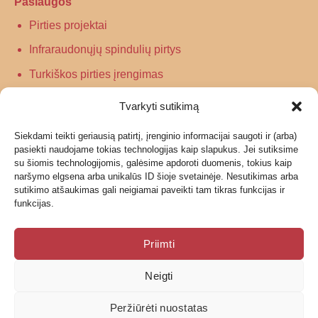
Paslaugos
Pirties projektai
Infraraudonųjų spindulių pirtys
Turkiškos pirties įrengimas
Tradicinės pirties įrengimas
Tvarkyti sutikimą
Siekdami teikti geriausią patirtį, įrenginio informacijai saugoti ir (arba)
Informacija
pasiekti naudojame tokias technologijas kaip slapukus. Jei sutiksime
su šiomis technologijomis, galėsime apdoroti duomenis, tokius kaip
Grąžinimas
naršymo elgsena arba unikalūs ID šioje svetainėje. Nesutikimas arba
sutikimo atšaukimas gali neigiamai paveikti tam tikras funkcijas ir
Garantijos ir privatumo politika
funkcijas.
Pristatymas
Priimti
Neigti
© 2026 UAB Geras garas
Peržiūrėti nuostatas