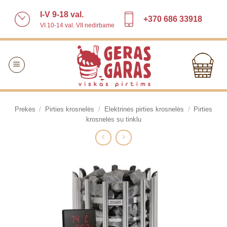
Skip
I-V 9-18 val.
to
+370 686 33918
VI 10-14 val. VII nedirbame
content
Prekės
/
Pirties krosnelės
/
Elektrinės pirties krosnelės
/
Pirties
krosnelės su tinklu