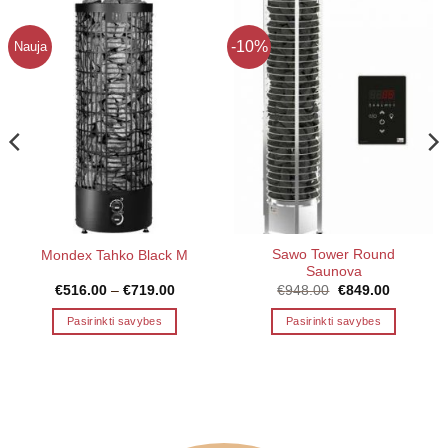
-10%
Nauja
Sawo Tower Round
Mondex Tahko Black M
Saunova
Price
Original
Current
€
516.00
–
€
719.00
€
948.00
€
849.00
:
range:
price
price
00
€516.00
was:
is:
Pasirinkti savybes
Pasirinkti savybes
gh
through
€948.00.
€849.00.
8.00
€719.00
This
This
product
product
has
has
multiple
multiple
variants.
variants.