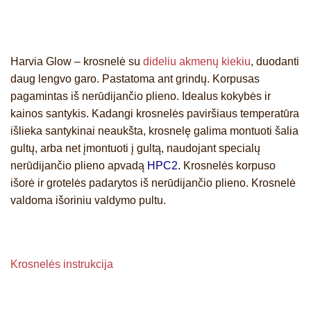
Harvia Glow – krosnelė su
dideliu akmenų kiekiu
, duodanti
daug lengvo garo. Pastatoma ant grindų. Korpusas
pagamintas iš nerūdijančio plieno. Idealus kokybės ir
kainos santykis. Kadangi krosnelės paviršiaus temperatūra
išlieka santykinai neaukšta, krosnelę galima montuoti šalia
gultų, arba net įmontuoti į gultą, naudojant specialų
nerūdijančio plieno apvadą
HPC2
.
Krosnelės korpuso
išorė ir grotelės padarytos iš nerūdijančio plieno. Krosnelė
valdoma išoriniu valdymo pultu.
Krosnelės instrukcija