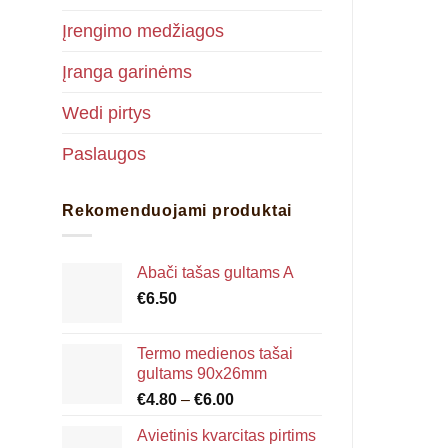
Įrengimo medžiagos
Įranga garinėms
Wedi pirtys
Paslaugos
Rekomenduojami produktai
Abači tašas gultams A
€
6.50
Termo medienos tašai
gultams 90x26mm
Price
€
4.80
–
€
6.00
range:
Avietinis kvarcitas pirtims
€4.80