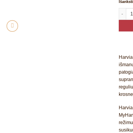
Išankst
produk
Harvia
išman
patogia
supran
reguli
krosne
Harvia
MyHarv
režimu
susiku