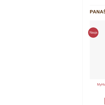
PANA
Nauja
MyHa