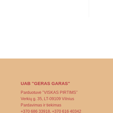
UAB "GERAS GARAS"
Parduotuvė "VISKAS PIRTIMS"
Verkių g. 35, LT-09109 Vilnius
Pardavimas ir tiekimas
+370 686 33918, +370 616 40342