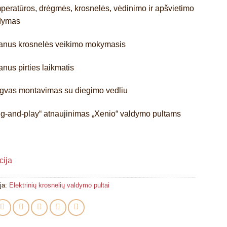
peratūros, drėgmės, krosnelės, vėdinimo ir apšvietimo
dymas
anus krosnelės veikimo mokymasis
anus pirties laikmatis
gvas montavimas su diegimo vedliu
ug-and-play“ atnaujinimas „Xenio“ valdymo pultams
cija
ja:
Elektrinių krosnelių valdymo pultai