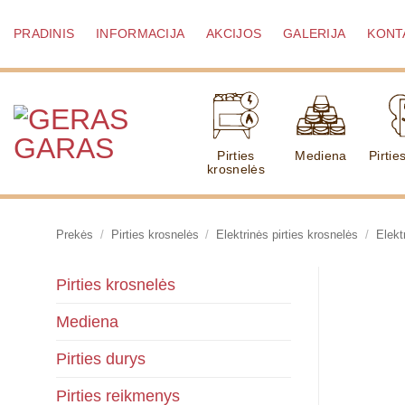
Skip
to
PRADINIS
INFORMACIJA
AKCIJOS
GALERIJA
KONT
content
Pirties
Mediena
Pirtie
krosnelės
Prekės
/
Pirties krosnelės
/
Elektrinės pirties krosnelės
/
Elekt
Pirties krosnelės
Mediena
Pirties durys
Pirties reikmenys