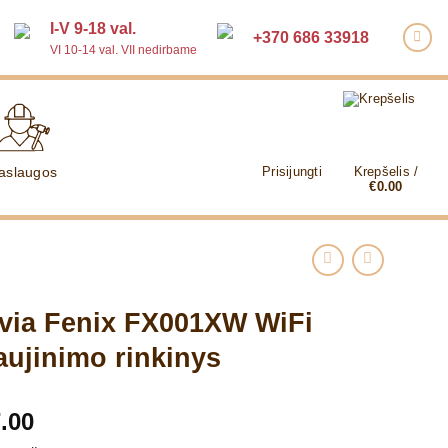
I-V 9-18 val.
+370 686 33918
VI 10-14 val. VII nedirbame
aslaugos
Prisijungti
Krepšelis /
€
0.00
via Fenix FX001XW WiFi
aujinimo rinkinys
.00