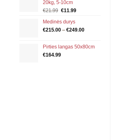
20kg, 5-10cm
through
Original
Current
€
21.99
€
11.99
€6.00
price
price
Medinės durys
was:
is:
Price
€
215.00
€21.99.
–
€
249.00
€11.99.
range:
€215.00
Pirties langas 50x80cm
through
€
164.99
€249.00