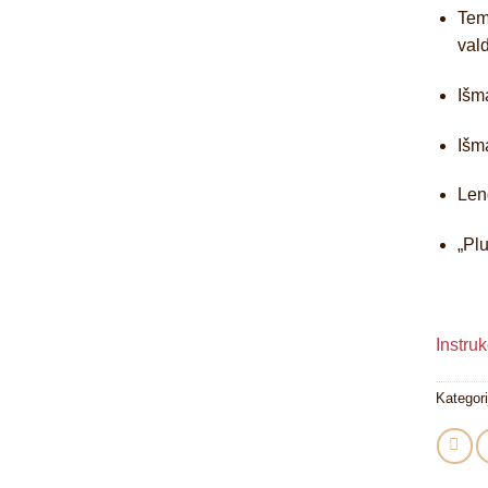
Tem
val
Išm
Išm
Len
„Pl
Instruk
Kategori