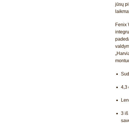
jūsų pi
laikmat
Fenix 
integr
padeda
valdym
„Harvi
montu
Sud
4,3 
Len
3 iš
sav