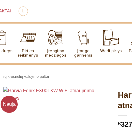
AKTAI
s durys
Pirties
Įrengimo
Įranga
Wedi pirtys
P
reikmenys
medžiagos
garinėms
rinių krosnelių valdymo pultai
Har
atn
Nauja
327
€