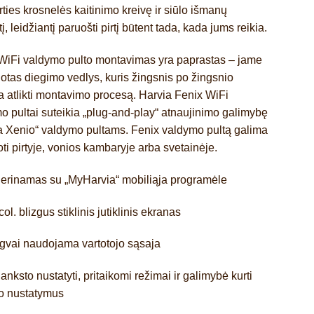
rties krosnelės kaitinimo kreivę ir siūlo
išmanų
į
, leidžiantį paruošti pirtį būtent tada, kada jums reikia.
WiFi
valdymo pulto montavimas yra paprastas – jame
uotas
diegimo vedlys
, kuris žingsnis po žingsnio
 atlikti montavimo procesą.
Harvia Fenix WiFi
o pultai suteikia
„plug-and-play“ atnaujinimo galimybę
a Xenio“ valdymo pultams
.
Fenix
valdymo pultą galima
oti
pirtyje, vonios kambaryje arba svetainėje
.
erinamas su „MyHarvia“ mobiliąja programėle
col. blizgus stiklinis jutiklinis ekranas
gvai naudojama vartotojo sąsaja
 anksto nustatyti, pritaikomi režimai
ir galimybė kurti
o nustatymus