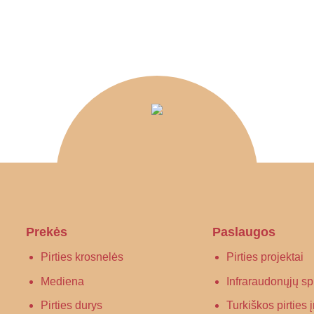
Prekės
Paslaugos
Pirties krosnelės
Pirties projektai
Mediena
Infraraudonųjų spi
Pirties durys
Turkiškos pirties