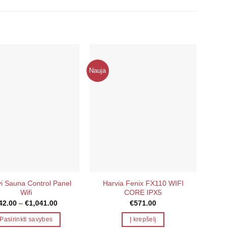
Nauja
ivi Sauna Control Panel
Harvia Fenix FX110 WIFI
Tuli
Wifi
CORE IPX5
Price
42.00
–
€
1,041.00
€
571.00
range:
€42.00
Pasirinkti savybes
Į krepšelį
through