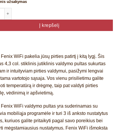
inis užsakymas
to kiekis: Harvia Fenix FX001XW WiFi atnaujinimo rinkinys
Į krepšelį
 Fenix WiFi
pakelia jūsų pirties patirtį į kitą lygį. Šis
us
4,3 col. stiklinis jutiklinis valdymo pultas
sukurtas
m ir intuityviam pirties valdymui, pasižymi lengvai
tama vartotojo sąsaja. Vos vienu prisilietimu galite
uoti temperatūrą ir drėgmę
, taip pat valdyti
pirties
lę, vėdinimą ir apšvietimą
.
 Fenix WiFi
valdymo pultas yra
suderinamas su
ia mobiliąja programėle
ir turi
3 iš anksto nustatytus
s
, kuriuos galite pritaikyti pagal savo poreikius bei
rti mėgstamiausius nustatymus.
Fenix WiFi
išmoksta