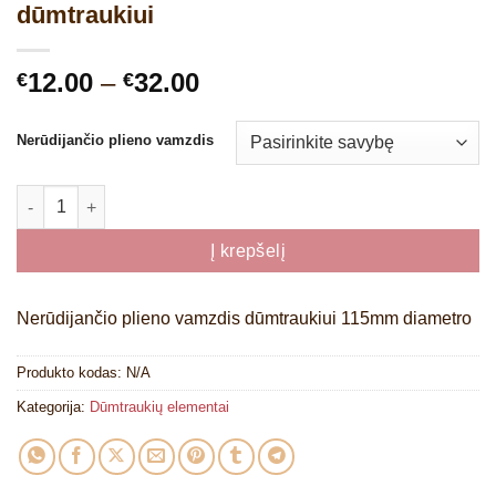
dūmtraukiui
Price
12.00
–
32.00
€
€
range:
€12.00
Nerūdijančio plieno vamzdis
through
€32.00
produkto kiekis: Nerūdijančio plieno vamzdis dūmtraukiui
Į krepšelį
Nerūdijančio plieno vamzdis dūmtraukiui 115mm diametro
Produkto kodas:
N/A
Kategorija:
Dūmtraukių elementai