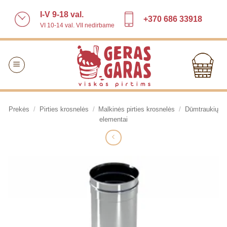
Skip
I-V 9-18 val.
to
+370 686 33918
VI 10-14 val. VII nedirbame
content
Prekės
/
Pirties krosnelės
/
Malkinės pirties krosnelės
/
Dūmtraukių
elementai