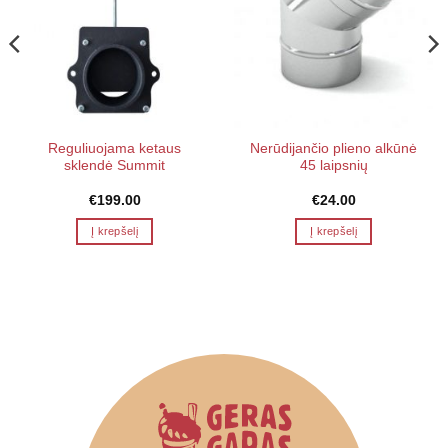
Reguliuojama ketaus
Nerūdijančio plieno alkūnė
sklendė Summit
45 laipsnių
€
199.00
€
24.00
Į krepšelį
Į krepšelį