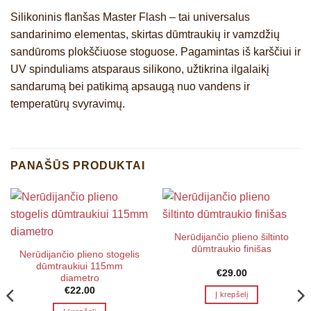
Silikoninis flanšas Master Flash – tai
universalus
sandarinimo elementas, skirtas dūmtraukių ir vamzdžių
sandūroms plokščiuose stoguose
. Pagamintas iš karščiui ir
UV spinduliams atsparaus silikono, užtikrina ilgalaikį
sandarumą bei patikimą apsaugą nuo vandens ir
temperatūrų svyravimų.
PANAŠŪS PRODUKTAI
Nerūdijančio plieno šiltinto
dūmtraukio finišas
Nerūdijančio plieno stogelis
dūmtraukiui 115mm
€
29.00
diametro
€
22.00
Į krepšelį