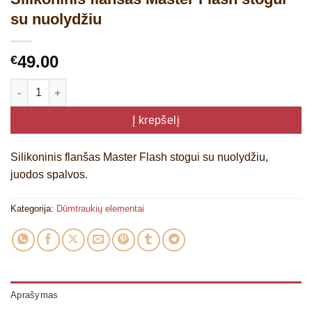
su nuolydžiu
49.00
€
produkto kiekis: Silikoninis flanšas Master Flash stogui su nuo
Į krepšelį
Silikoninis flanšas Master Flash stogui su nuolydžiu,
juodos spalvos.
Kategorija:
Dūmtraukių elementai
Aprašymas