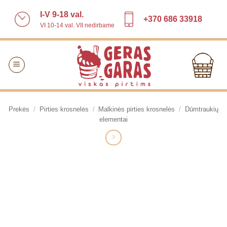
Skip
I-V 9-18 val.
to
+370 686 33918
VI 10-14 val. VII nedirbame
content
Prekės
/
Pirties krosnelės
/
Malkinės pirties krosnelės
/
Dūmtraukių
elementai