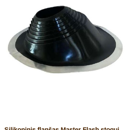
Silikoninis flanšas Master Flash stogui