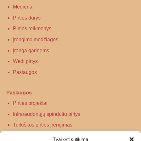
Mediena
Pirties durys
Pirties reikmenys
Įrengimo medžiagos
Įranga garinėms
Wedi pirtys
Paslaugos
Paslaugos
Pirties projektai
Infraraudonųjų spindulių pirtys
Turkiškos pirties įrengimas
Tradicinės pirties įrengimas
Tvarkyti sutikimą