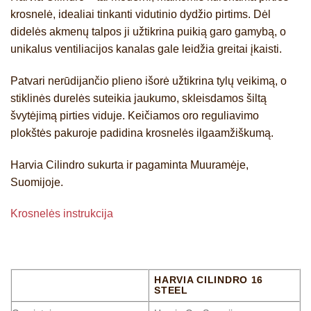
krosnelė, idealiai tinkanti vidutinio dydžio pirtims. Dėl
didelės akmenų talpos ji užtikrina puikią garo gamybą, o
unikalus ventiliacijos kanalas gale leidžia greitai įkaisti.
Patvari nerūdijančio plieno išorė užtikrina tylų veikimą, o
stiklinės durelės suteikia jaukumo, skleisdamos šiltą
švytėjimą pirties viduje. Keičiamos oro reguliavimo
plokštės pakuroje padidina krosnelės ilgaamžiškumą.
Harvia Cilindro sukurta ir pagaminta Muuramėje,
Suomijoje.
Krosnelės instrukcija
HARVIA CILINDRO 16
STEEL