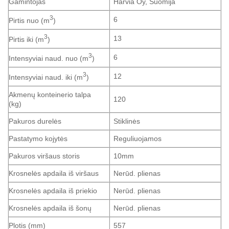
Gamintojas
Harvia Oy, Suomija
3
6
Pirtis nuo (m
)
3
13
Pirtis iki (m
)
3
6
Intensyviai naud. nuo (m
)
3
12
Intensyviai naud. iki (m
)
Akmenų konteinerio talpa
120
(kg)
Pakuros durelės
Stiklinės
Pastatymo kojytės
Reguliuojamos
Pakuros viršaus storis
10mm
Krosnelės apdaila iš viršaus
Nerūd. plienas
Krosnelės apdaila iš priekio
Nerūd. plienas
Krosnelės apdaila iš šonų
Nerūd. plienas
Plotis (mm)
557