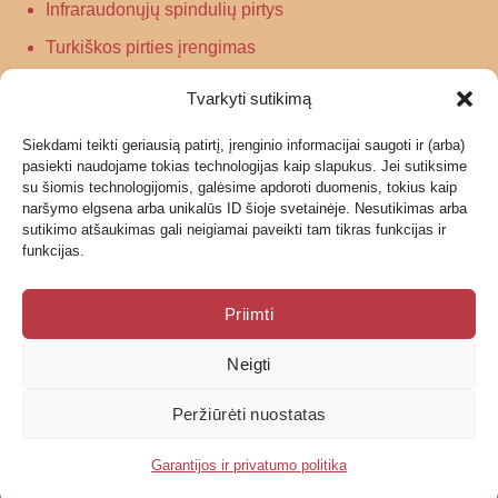
Infraraudonųjų spindulių pirtys
Turkiškos pirties įrengimas
Tradicinės pirties įrengimas
Tvarkyti sutikimą
Siekdami teikti geriausią patirtį, įrenginio informacijai saugoti ir (arba)
Informacija
pasiekti naudojame tokias technologijas kaip slapukus. Jei sutiksime
su šiomis technologijomis, galėsime apdoroti duomenis, tokius kaip
Grąžinimas
naršymo elgsena arba unikalūs ID šioje svetainėje. Nesutikimas arba
sutikimo atšaukimas gali neigiamai paveikti tam tikras funkcijas ir
Garantijos ir privatumo politika
funkcijas.
Pristatymas
Priimti
Neigti
© 2026 UAB Geras garas
Peržiūrėti nuostatas
Garantijos ir privatumo politika