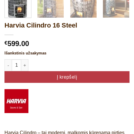
Harvia Cilindro 16 Steel
599.00
€
Išankstinis užsakymas
produkto kiekis: Harvia Cilindro 16 Steel
Į krepšelį
Harvia Cilindro – tai moderni, malkomis kūrenama pirties