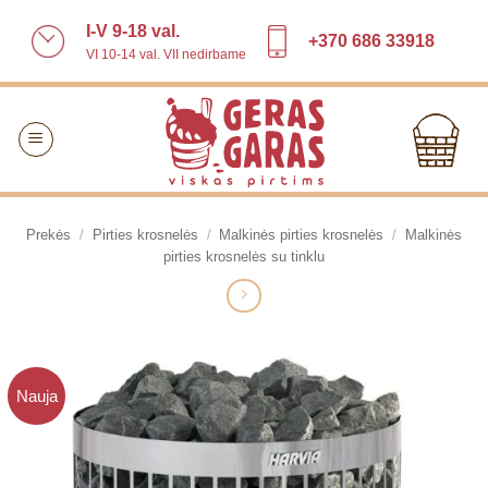
Skip
I-V 9-18 val.
to
+370 686 33918
VI 10-14 val. VII nedirbame
content
Prekės
/
Pirties krosnelės
/
Malkinės pirties krosnelės
/
Malkinės
pirties krosnelės su tinklu
Nauja