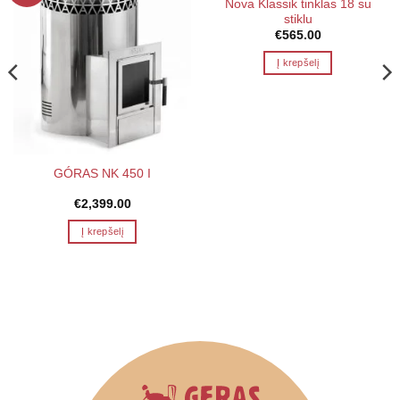
Nova Klassik tinklas 18 su
stiklu
€
565.00
Į krepšelį
GÓRAS NK 450 I
€
2,399.00
Į krepšelį