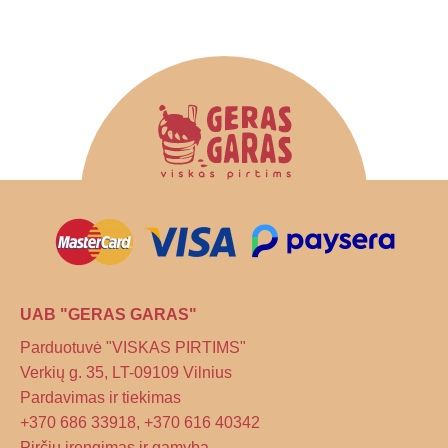
UAB "GERAS GARAS"
Parduotuvė "VISKAS PIRTIMS"
Verkių g. 35, LT-09109 Vilnius
Pardavimas ir tiekimas
+370 686 33918, +370 616 40342
Pirčių įrengimas ir gamyba