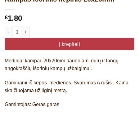
1.80
€
produkto kiekis: Kampas išorinis liepinis 20x20mm
Į krepšelį
Mediniai kampai 20x20mm naudojami durų ir langų
angokraščių išorinių kampų užbaigimui.
Gaminami iš liepos medienos. Švarumas A rūšis . Kaina
skaičiuojama už ilginį metrą.
Gamintojas: Geras garas