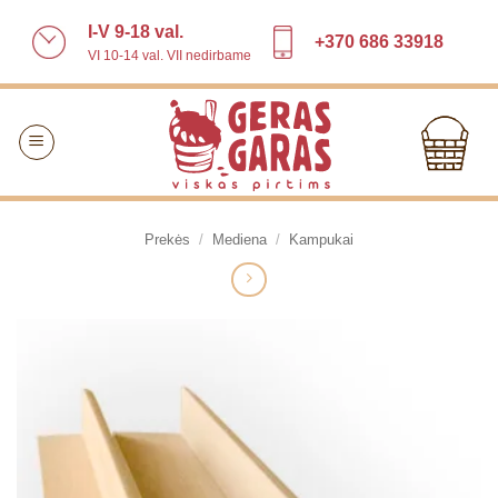
Skip
I-V 9-18 val.
to
+370 686 33918
VI 10-14 val. VII nedirbame
content
Prekės
/
Mediena
/
Kampukai