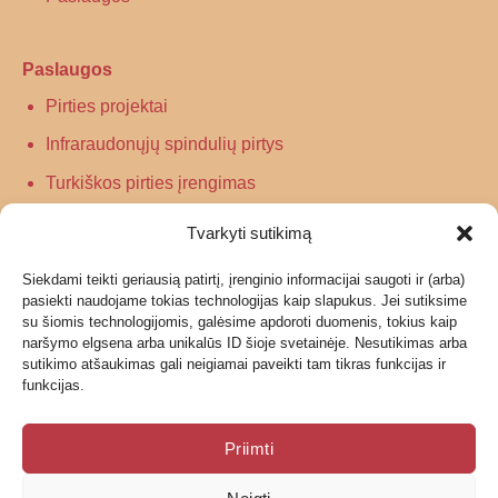
Paslaugos
Pirties projektai
Infraraudonųjų spindulių pirtys
Turkiškos pirties įrengimas
Tradicinės pirties įrengimas
Tvarkyti sutikimą
Siekdami teikti geriausią patirtį, įrenginio informacijai saugoti ir (arba)
Informacija
pasiekti naudojame tokias technologijas kaip slapukus. Jei sutiksime
su šiomis technologijomis, galėsime apdoroti duomenis, tokius kaip
Grąžinimas
naršymo elgsena arba unikalūs ID šioje svetainėje. Nesutikimas arba
sutikimo atšaukimas gali neigiamai paveikti tam tikras funkcijas ir
Garantijos ir privatumo politika
funkcijas.
Pristatymas
Priimti