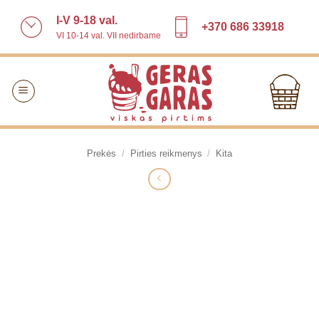
Skip
I-V 9-18 val.
to
+370 686 33918
VI 10-14 val. VII nedirbame
content
Prekės
/
Pirties reikmenys
/
Kita