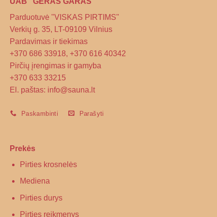
UAB "GERAS GARAS"
Parduotuvė "VISKAS PIRTIMS"
Verkių g. 35, LT-09109 Vilnius
Pardavimas ir tiekimas
+370 686 33918, +370 616 40342
Pirčių įrengimas ir gamyba
+370 633 33215
El. paštas: info@sauna.lt
Paskambinti
Parašyti
Prekės
Pirties krosnelės
Mediena
Pirties durys
Pirties reikmenys