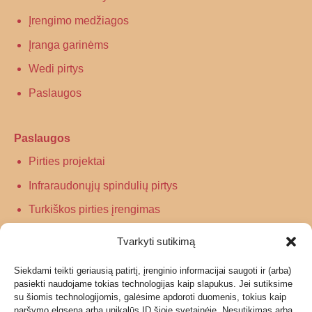
Įrengimo medžiagos
Įranga garinėms
Wedi pirtys
Paslaugos
Paslaugos
Pirties projektai
Infraraudonųjų spindulių pirtys
Turkiškos pirties įrengimas
Tradicinės pirties įrengimas
Tvarkyti sutikimą
Siekdami teikti geriausią patirtį, įrenginio informacijai saugoti ir (arba)
Informacija
pasiekti naudojame tokias technologijas kaip slapukus. Jei sutiksime
su šiomis technologijomis, galėsime apdoroti duomenis, tokius kaip
Grąžinimas
naršymo elgsena arba unikalūs ID šioje svetainėje. Nesutikimas arba