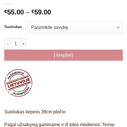
Price
55.00
–
59.00
€
€
range:
€55.00
Suoliukas
through
€59.00
produkto kiekis: Suoliukas liepinis 39cm pločio
Į krepšelį
Suoliukas liepinis 39cm pločio
Pagal užsakymą gaminame ir iš kitos medienos: Termo