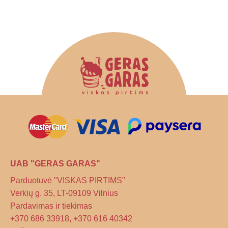
UAB "GERAS GARAS"
Parduotuvė "VISKAS PIRTIMS"
Verkių g. 35, LT-09109 Vilnius
Pardavimas ir tiekimas
+370 686 33918, +370 616 40342