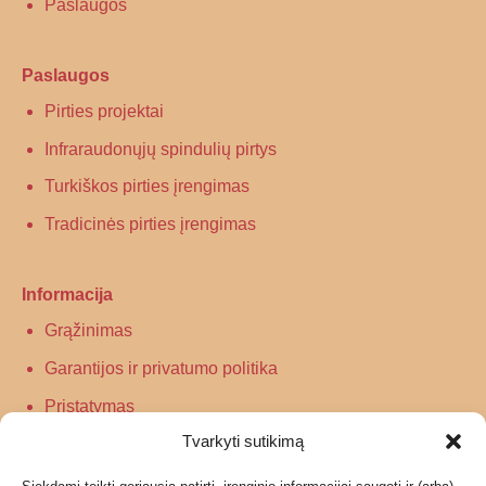
Paslaugos
Paslaugos
Pirties projektai
Infraraudonųjų spindulių pirtys
Turkiškos pirties įrengimas
Tradicinės pirties įrengimas
Informacija
Grąžinimas
Garantijos ir privatumo politika
Pristatymas
Tvarkyti sutikimą