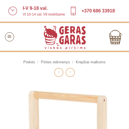
Skip
I-V 9-18 val.
to
+370 686 33918
VI 10-14 val. VII nedirbame
content
Prekės
/
Pirties reikmenys
/
Krepšiai malkoms