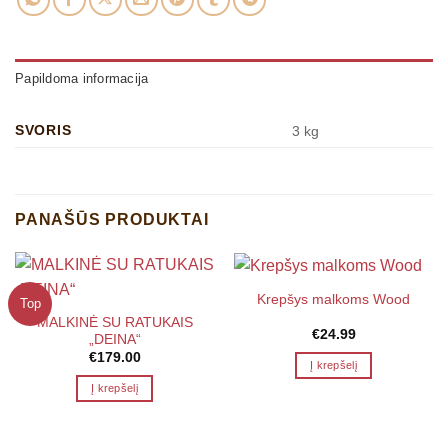
Papildoma informacija
SVORIS
3 kg
PANAŠŪS PRODUKTAI
Krepšys malkoms Wood
Top
MALKINĖ SU RATUKAIS
€
24.99
„DEINA“
€
179.00
Į krepšelį
Į krepšelį