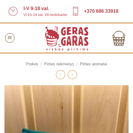
Skip
I-V 9-18 val.
to
+370 686 33918
VI 10-14 val. VII nedirbame
content
Prekės
/
Pirties reikmenys
/
Pirties aromatai