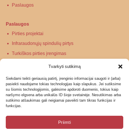
Paslaugos
Paslaugos
Pirties projektai
Infraraudonųjų spindulių pirtys
Turkiškos pirties įrengimas
Tradicinės pirties įrengimas
Tvarkyti sutikimą
Siekdami teikti geriausią patirtį, įrenginio informacijai saugoti ir (arba)
Informacija
pasiekti naudojame tokias technologijas kaip slapukus. Jei sutiksime
su šiomis technologijomis, galėsime apdoroti duomenis, tokius kaip
Grąžinimas
naršymo elgsena arba unikalūs ID šioje svetainėje. Nesutikimas arba
sutikimo atšaukimas gali neigiamai paveikti tam tikras funkcijas ir
Garantijos ir privatumo politika
funkcijas.
Pristatymas
Priimti