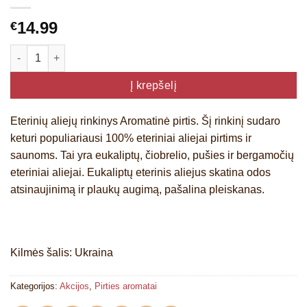
14.99
€
produkto kiekis: Eterinių aliejų rinkinys Aromatinė Pirtis
Į krepšelį
Eterinių aliejų rinkinys Aromatinė pirtis. Šį rinkinį sudaro
keturi populiariausi 100% eteriniai aliejai pirtims ir
saunoms. Tai yra eukaliptų, čiobrelio, pušies ir bergamočių
eteriniai aliejai. Eukaliptų eterinis aliejus skatina odos
atsinaujinimą ir plaukų augimą, pašalina pleiskanas.
Kilmės šalis: Ukraina
Kategorijos:
Akcijos
,
Pirties aromatai