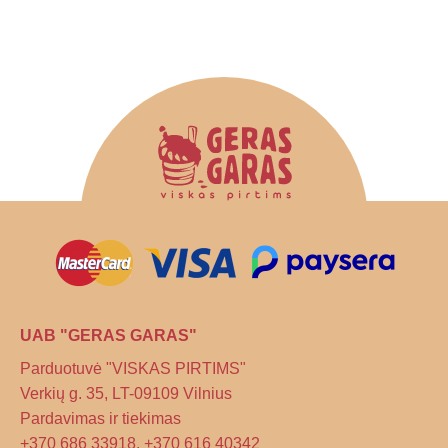
UAB "GERAS GARAS"
Parduotuvė "VISKAS PIRTIMS"
Verkių g. 35, LT-09109 Vilnius
Pardavimas ir tiekimas
+370 686 33918, +370 616 40342