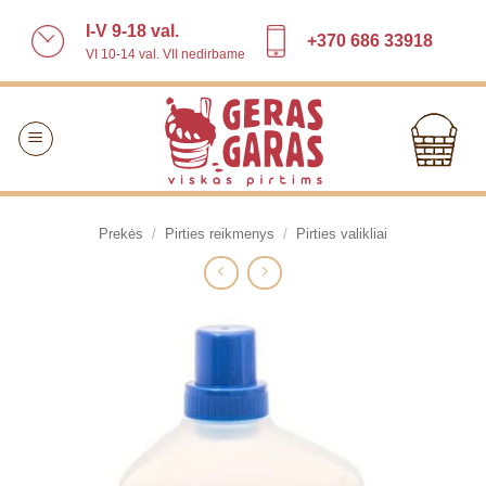
Skip
I-V 9-18 val.
to
+370 686 33918
VI 10-14 val. VII nedirbame
content
Prekės
/
Pirties reikmenys
/
Pirties valikliai