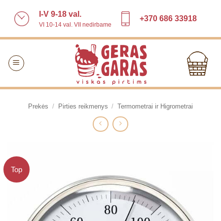
Skip
I-V 9-18 val.
to
+370 686 33918
VI 10-14 val. VII nedirbame
content
Prekės
/
Pirties reikmenys
/
Termometrai ir Higrometrai
Top