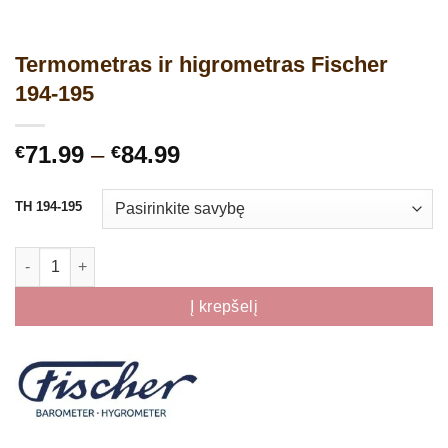
Termometras ir higrometras Fischer
194-195
Price
71.99
–
84.99
€
€
range:
€71.99
TH 194-195
through
€84.99
produkto kiekis: Termometras ir higrometras Fischer 194-195
Į krepšelį