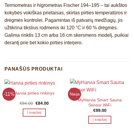
Termometras ir higrometras Fischer 194–195 – tai
aukštos
kokybės vokiškas prietaisas, skirtas pirties temperatūros ir
drėgmės kontrolei.
Pagamintas iš patvarių medžiagų, jis
užtikrina tikslius rodmenis iki 120 °C ir 60 % drėgmės.
Galima rinktis 13 cm arba 16 cm skersmens modelį, puikiai
derantį prie bet kokio pirties interjero.
PANAŠŪS PRODUKTAI
Harvia pirties rinkinys
-11%
Nauja
MyHarvia Smart Sauna
Original
Current
€
94.00
€
84.00
Sensor WiFi
price
price
€
99.00
was:
is:
Į krepšelį
€94.00.
€84.00.
Į krepšelį