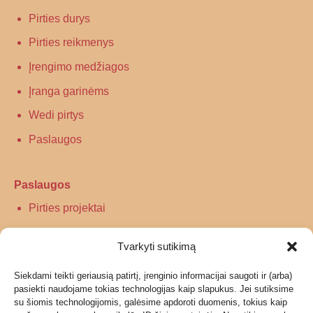
Pirties durys
Pirties reikmenys
Įrengimo medžiagos
Įranga garinėms
Wedi pirtys
Paslaugos
Paslaugos
Pirties projektai
Infraraudonųjų spindulių pirtys
Tvarkyti sutikimą
Turkiškos pirties įrengimas
Siekdami teikti geriausią patirtį, įrenginio informacijai saugoti ir (arba)
Tradicinės pirties įrengimas
pasiekti naudojame tokias technologijas kaip slapukus. Jei sutiksime
su šiomis technologijomis, galėsime apdoroti duomenis, tokius kaip