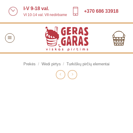
Skip
I-V 9-18 val.
to
+370 686 33918
VI 10-14 val. VII nedirbame
content
Prekės
/
Wedi pirtys
/
Turkiškų pirčių elementai