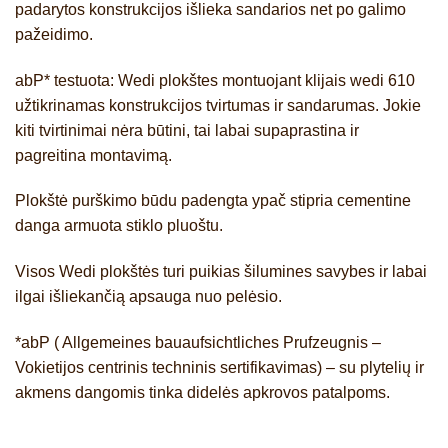
padarytos konstrukcijos išlieka sandarios net po galimo
pažeidimo.
abP* testuota: Wedi plokštes montuojant klijais wedi 610
užtikrinamas konstrukcijos tvirtumas ir sandarumas. Jokie
kiti tvirtinimai nėra būtini, tai labai supaprastina ir
pagreitina montavimą.
Plokštė purškimo būdu padengta ypač stipria cementine
danga armuota stiklo pluoštu.
Visos Wedi plokštės turi puikias šilumines savybes ir labai
ilgai išliekančią apsauga nuo pelėsio.
*abP ( Allgemeines bauaufsichtliches Prufzeugnis –
Vokietijos centrinis techninis sertifikavimas) – su plytelių ir
akmens dangomis tinka didelės apkrovos patalpoms.