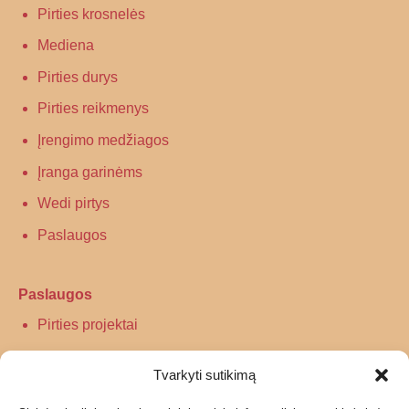
Pirties krosnelės
Mediena
Pirties durys
Pirties reikmenys
Įrengimo medžiagos
Įranga garinėms
Wedi pirtys
Paslaugos
Paslaugos
Pirties projektai
Infraraudonųjų spindulių pirtys
Tvarkyti sutikimą
Turkiškos pirties įrengimas