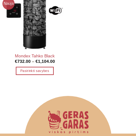
Nauja
Mondex Tahko Black
Price
€
732.00
–
€
1,104.00
range:
€732.00
Pasirinkti savybes
through
€1,104.00
This
product
has
multiple
variants.
The
options
may
be
chosen