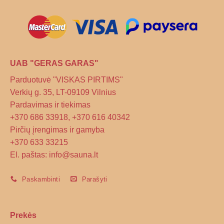
on
the
product
page
UAB "GERAS GARAS"
Parduotuvė "VISKAS PIRTIMS"
Verkių g. 35, LT-09109 Vilnius
Pardavimas ir tiekimas
+370 686 33918, +370 616 40342
Pirčių įrengimas ir gamyba
+370 633 33215
El. paštas: info@sauna.lt
Paskambinti
Parašyti
Prekės