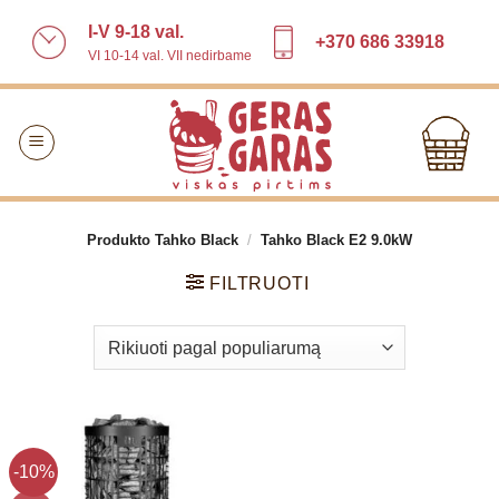
Skip
I-V 9-18 val.
to
+370 686 33918
VI 10-14 val. VII nedirbame
content
Produkto Tahko Black
/
Tahko Black E2 9.0kW
FILTRUOTI
-10%