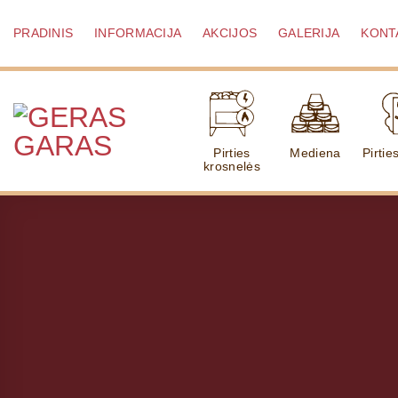
Skip
to
PRADINIS
INFORMACIJA
AKCIJOS
GALERIJA
KONT
content
Pirties
Mediena
Pirtie
krosnelės