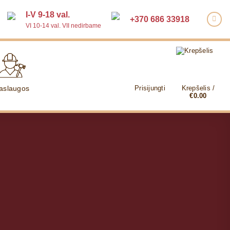
I-V 9-18 val.
+370 686 33918
VI 10-14 val. VII nedirbame
aslaugos
Prisijungti
Krepšelis /
€
0.00