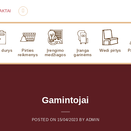
AKTAI
s durys
Pirties
Įrengimo
Įranga
Wedi pirtys
P
reikmenys
medžiagos
garinėms
Gamintojai
POSTED ON
15/04/2023
BY
ADMIN