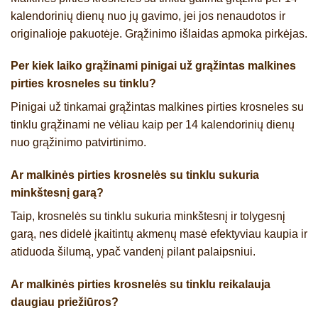
kalendorinių dienų nuo jų gavimo, jei jos nenaudotos ir
originalioje pakuotėje. Grąžinimo išlaidas apmoka pirkėjas.
Per kiek laiko grąžinami pinigai už grąžintas malkines
pirties krosneles su tinklu?
Pinigai už tinkamai grąžintas malkines pirties krosneles su
tinklu grąžinami ne vėliau kaip per 14 kalendorinių dienų
nuo grąžinimo patvirtinimo.
Ar malkinės pirties krosnelės su tinklu sukuria
minkštesnį garą?
Taip, krosnelės su tinklu sukuria minkštesnį ir tolygesnį
garą, nes didelė įkaitintų akmenų masė efektyviau kaupia ir
atiduoda šilumą, ypač vandenį pilant palaipsniui.
Ar malkinės pirties krosnelės su tinklu reikalauja
daugiau priežiūros?