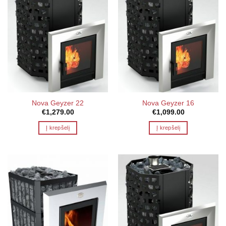
Nova Geyzer 22
Nova Geyzer 16
€
1,279.00
€
1,099.00
Į krepšelį
Į krepšelį