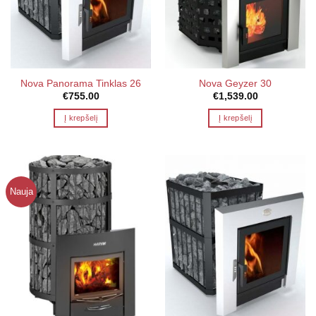
Nova Panorama Tinklas 26
Nova Geyzer 30
€
755.00
€
1,539.00
Į krepšelį
Į krepšelį
Nauja