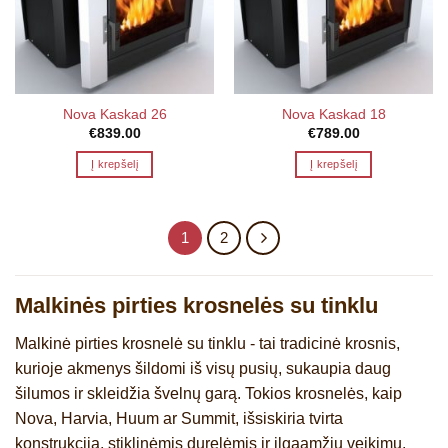
Nova Kaskad 26
Nova Kaskad 18
€
839.00
€
789.00
Į krepšelį
Į krepšelį
1
2
Malkinės pirties krosnelės su tinklu
Malkinė pirties krosnelė su tinklu - tai tradicinė krosnis,
kurioje akmenys šildomi iš visų pusių, sukaupia daug
šilumos ir skleidžia švelnų garą. Tokios krosnelės, kaip
Nova, Harvia, Huum ar Summit, išsiskiria tvirta
konstrukcija, stiklinėmis durelėmis ir ilgaamžiu veikimu.