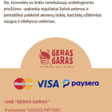
Ne, krosnelės su tinklu nereikalauja sudėtingesnės
priežiūros - pakanka reguliariai šalinti pelenus ir
periodiškai patikrinti akmenų būklę, kad būtų užtikrintas
saugus ir efektyvus veikimas.
UAB "GERAS GARAS"
Parduotuvė "VISKAS PIRTIMS"