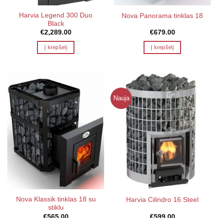
Harvia Legend 300 Duo
Nova Panorama tinklas 18
Black
€
2,289.00
€
679.00
Į krepšelį
Į krepšelį
Nauja
Nova Klassik tinklas 18 su
Harvia Cilindro 16 Steel
stiklu
€
565.00
€
599.00