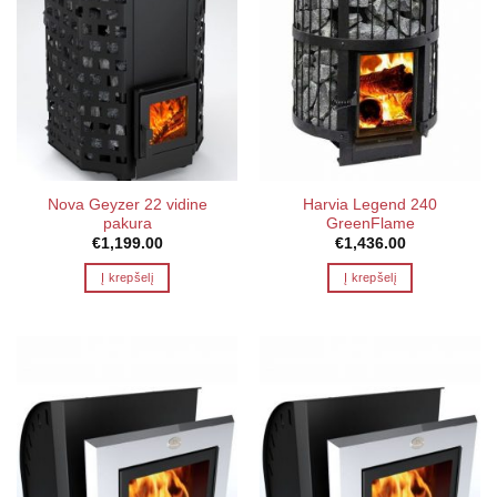
Nova Geyzer 22 vidine
Harvia Legend 240
pakura
GreenFlame
€
1,199.00
€
1,436.00
Į krepšelį
Į krepšelį