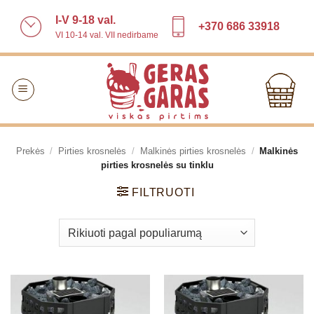
Skip
I-V 9-18 val.
to
+370 686 33918
VI 10-14 val. VII nedirbame
content
Prekės
/
Pirties krosnelės
/
Malkinės pirties krosnelės
/
Malkinės
pirties krosnelės su tinklu
FILTRUOTI