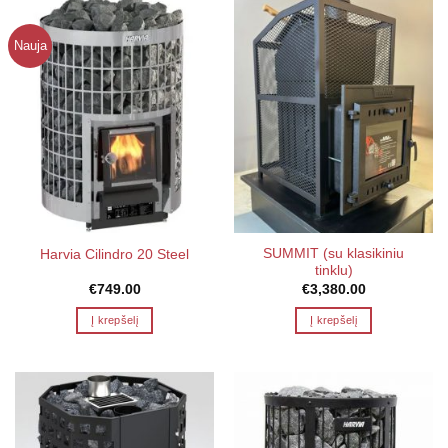
Nauja
SUMMIT (su klasikiniu
Harvia Cilindro 20 Steel
tinklu)
€
749.00
€
3,380.00
Į krepšelį
Į krepšelį