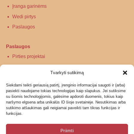
Įranga garinėms
Wedi pirtys
Paslaugos
Paslaugos
Pirties projektai
Infraraudonųjų spindulių pirtys
Tvarkyti sutikimą
Turkiškos pirties įrengimas
Siekdami teikti geriausią patirtį, įrenginio informacijai saugoti ir (arba)
Tradicinės pirties įrengimas
pasiekti naudojame tokias technologijas kaip slapukus. Jei sutiksime
su šiomis technologijomis, galėsime apdoroti duomenis, tokius kaip
naršymo elgsena arba unikalūs ID šioje svetainėje. Nesutikimas arba
Informacija
sutikimo atšaukimas gali neigiamai paveikti tam tikras funkcijas ir
funkcijas.
Grąžinimas
Garantijos ir privatumo politika
Priimti