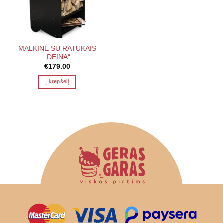
MALKINĖ SU RATUKAIS
„DEINA“
€
179.00
Į krepšelį