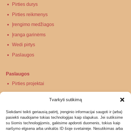
Pirties durys
Pirties reikmenys
Įrengimo medžiagos
Įranga garinėms
Wedi pirtys
Paslaugos
Paslaugos
Pirties projektai
Infraraudonųjų spindulių pirtys
Tvarkyti sutikimą
Turkiškos pirties įrengimas
Siekdami teikti geriausią patirtį, įrenginio informacijai saugoti ir (arba)
Tradicinės pirties įrengimas
pasiekti naudojame tokias technologijas kaip slapukus. Jei sutiksime
su šiomis technologijomis, galėsime apdoroti duomenis, tokius kaip
naršymo elgsena arba unikalūs ID šioje svetainėje. Nesutikimas arba