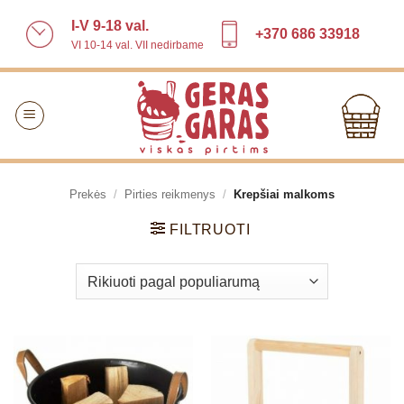
Skip
I-V 9-18 val.
to
+370 686 33918
VI 10-14 val. VII nedirbame
content
Prekės
/
Pirties reikmenys
/
Krepšiai malkoms
FILTRUOTI