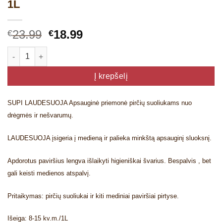
1L
Original
Current
23.99
18.99
€
€
price
price
produkto kiekis: PARAFINO ALYVA Tikkurila laudesuoja 1L
was:
is:
€23.99.
€18.99.
Į krepšelį
SUPI LAUDESUOJA Apsauginė priemonė pirčių suoliukams nuo
drėgmės ir nešvarumų.
LAUDESUOJA įsigeria į medieną ir palieka minkštą apsauginį sluoksnį.
Apdorotus paviršius lengva išlaikyti higieniškai švarius. Bespalvis , bet
gali keisti medienos atspalvį.
Pritaikymas: pirčių suoliukai ir kiti mediniai paviršiai pirtyse.
Išeiga: 8-15 kv.m./1L