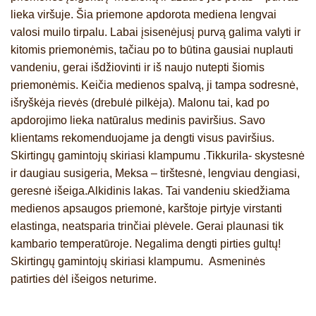
lieka viršuje. Šia priemone apdorota mediena lengvai
valosi muilo tirpalu. Labai įsisenėjusį purvą galima valyti ir
kitomis priemonėmis, tačiau po to būtina gausiai nuplauti
vandeniu, gerai išdžiovinti ir iš naujo nutepti šiomis
priemonėmis. Keičia medienos spalvą, ji tampa sodresnė,
išryškėja rievės (drebulė pilkėja). Malonu tai, kad po
apdorojimo lieka natūralus medinis paviršius. Savo
klientams rekomenduojame ja dengti visus paviršius.
Skirtingų gamintojų skiriasi klampumu .Tikkurila- skystesnė
ir daugiau susigeria, Meksa – tirštesnė, lengviau dengiasi,
geresnė išeiga.Alkidinis lakas. Tai vandeniu skiedžiama
medienos apsaugos priemonė, karštoje pirtyje virstanti
elastinga, neatsparia trinčiai plėvele. Gerai plaunasi tik
kambario temperatūroje. Negalima dengti pirties gultų!
Skirtingų gamintojų skiriasi klampumu. Asmeninės
patirties dėl išeigos neturime.