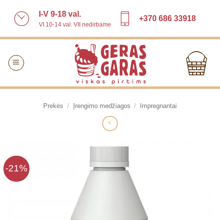
Skip
I-V 9-18 val.
to
+370 686 33918
VI 10-14 val. VII nedirbame
content
Prekės
/
Įrengimo medžiagos
/
Impregnantai
-21%