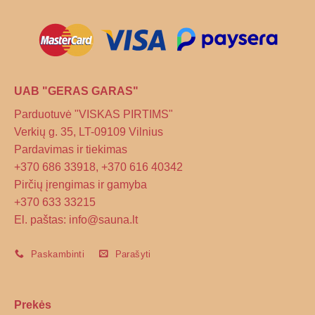
the
product
page
UAB "GERAS GARAS"
Parduotuvė "VISKAS PIRTIMS"
Verkių g. 35, LT-09109 Vilnius
Pardavimas ir tiekimas
+370 686 33918, +370 616 40342
Pirčių įrengimas ir gamyba
+370 633 33215
El. paštas: info@sauna.lt
Paskambinti
Parašyti
Prekės