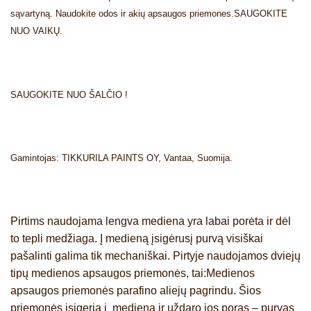
sąvartyną. Naudokite odos ir akių apsaugos priemones.SAUGOKITE
NUO VAIKŲ.
SAUGOKITE NUO ŠALČIO !
Gamintojas: TIKKURILA PAINTS OY, Vantaa, Suomija.
Pirtims naudojama lengva mediena yra labai porėta ir dėl
to tepli medžiaga. Į medieną įsigėrusį purvą visiškai
pašalinti galima tik mechaniškai. Pirtyje naudojamos dviejų
tipų medienos apsaugos priemonės, tai:Medienos
apsaugos priemonės parafino aliejų pagrindu. Šios
priemonės įsigeria į medieną ir uždaro jos poras – purvas