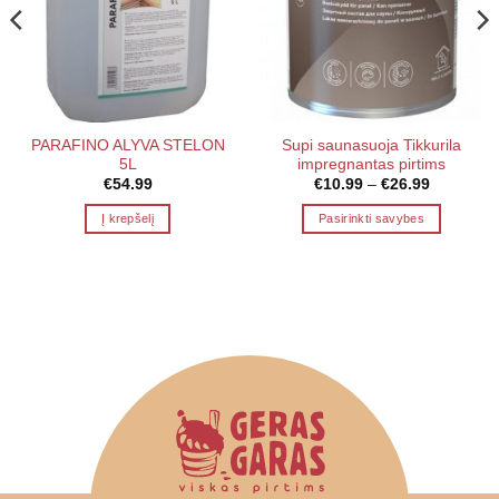
PARAFINO ALYVA STELON
Supi saunasuoja Tikkurila
5L
impregnantas pirtims
Price
€
54.99
€
10.99
–
€
26.99
range:
€10.99
Į krepšelį
Pasirinkti savybes
through
€26.99
This
product
has
multiple
variants.
The
options
may
be
chosen
on