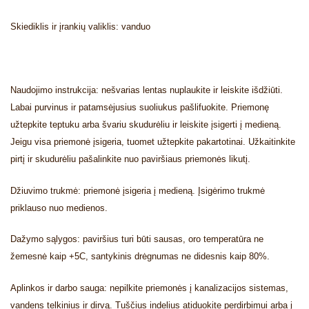
Skiediklis ir įrankių valiklis: vanduo
Naudojimo instrukcija: nešvarias lentas nuplaukite ir leiskite išdžiūti.
Labai purvinus ir patamsėjusius suoliukus pašlifuokite. Priemonę
užtepkite teptuku arba švariu skudurėliu ir leiskite įsigerti į medieną.
Jeigu visa priemonė įsigeria, tuomet užtepkite pakartotinai. Užkaitinkite
pirtį ir skudurėliu pašalinkite nuo paviršiaus priemonės likutį.
Džiuvimo trukmė: priemonė įsigeria į medieną. Įsigėrimo trukmė
priklauso nuo medienos.
Dažymo sąlygos: paviršius turi būti sausas, oro temperatūra ne
žemesnė kaip +5C, santykinis drėgnumas ne didesnis kaip 80%.
Aplinkos ir darbo sauga: nepilkite priemonės į kanalizacijos sistemas,
vandens telkinius ir dirvą. Tuščius indelius atiduokite perdirbimui arba į