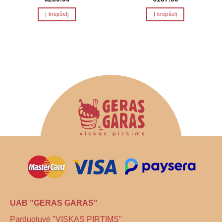
Į krepšelį
Į krepšelį
UAB "GERAS GARAS"
Parduotuvė "VISKAS PIRTIMS"