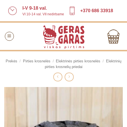
Skip
I-V 9-18 val.
to
+370 686 33918
VI 10-14 val. VII nedirbame
content
Prekės
/
Pirties krosnelės
/
Elektrinės pirties krosnelės
/
Elektrinių
pirties krosnelių priedai