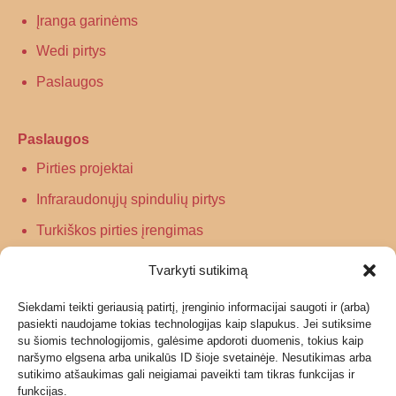
Įranga garinėms
Wedi pirtys
Paslaugos
Paslaugos
Pirties projektai
Infraraudonųjų spindulių pirtys
Turkiškos pirties įrengimas
Tradicinės pirties įrengimas
Tvarkyti sutikimą
Siekdami teikti geriausią patirtį, įrenginio informacijai saugoti ir (arba)
Informacija
pasiekti naudojame tokias technologijas kaip slapukus. Jei sutiksime
su šiomis technologijomis, galėsime apdoroti duomenis, tokius kaip
Grąžinimas
naršymo elgsena arba unikalūs ID šioje svetainėje. Nesutikimas arba
sutikimo atšaukimas gali neigiamai paveikti tam tikras funkcijas ir
Garantijos ir privatumo politika
funkcijas.