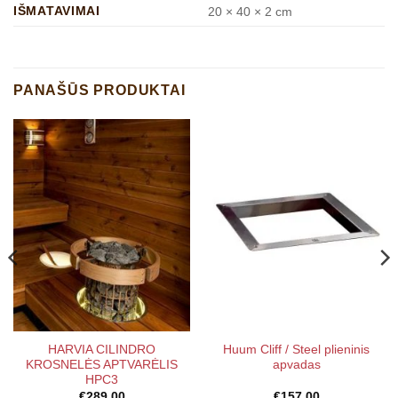
IŠMATAVIMAI
20 × 40 × 2 cm
PANAŠŪS PRODUKTAI
HARVIA CILINDRO
Huum Cliff / Steel plieninis
KROSNELĖS APTVARĖLIS
apvadas
HPC3
€
289.00
€
157.00