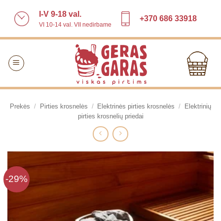
Skip
I-V 9-18 val.
to
+370 686 33918
VI 10-14 val. VII nedirbame
content
Prekės
/
Pirties krosnelės
/
Elektrinės pirties krosnelės
/
Elektrinių
pirties krosnelių priedai
-29%