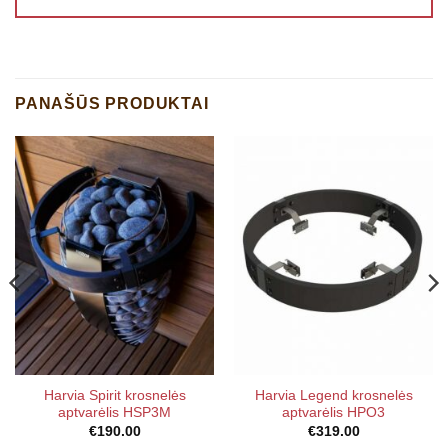
PANAŠŪS PRODUKTAI
Harvia Spirit krosnelės
Harvia Legend krosnelės
aptvarėlis HSP3M
aptvarėlis HPO3
€
190.00
€
319.00