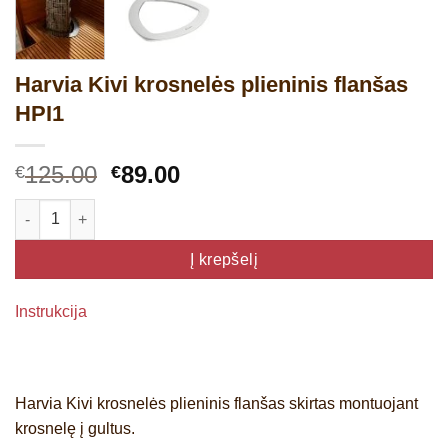
Harvia Kivi krosnelės plieninis flanšas
HPI1
Original
Current
125.00
89.00
€
€
price
price
produkto kiekis: Harvia Kivi krosnelės plieninis flanšas HPI1
was:
is:
€125.00.
€89.00.
Į krepšelį
Instrukcija
Harvia Kivi krosnelės plieninis flanšas skirtas montuojant
krosnelę į gultus.