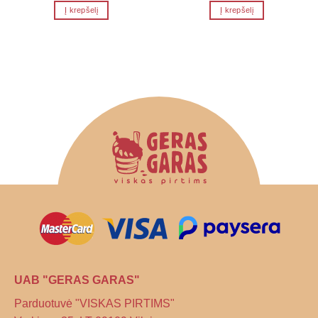
Į krepšelį
Į krepšelį
UAB "GERAS GARAS"
Parduotuvė "VISKAS PIRTIMS"