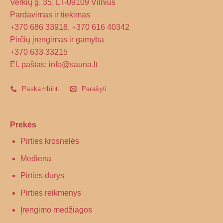
Verkių g. 35, LT-09109 Vilnius
Pardavimas ir tiekimas
+370 686 33918, +370 616 40342
Pirčių įrengimas ir gamyba
+370 633 33215
El. paštas: info@sauna.lt
Paskambinti
Parašyti
Prekės
Pirties krosnelės
Mediena
Pirties durys
Pirties reikmenys
Įrengimo medžiagos