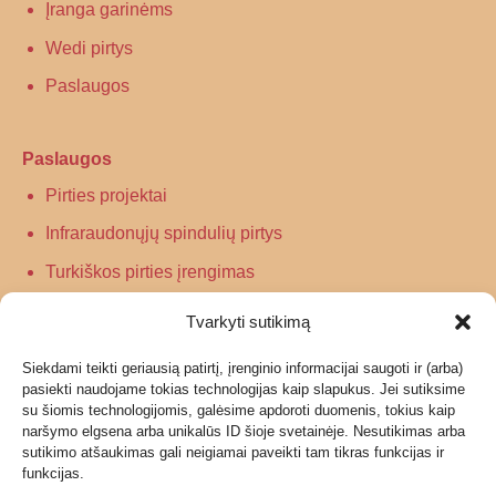
Įranga garinėms
Wedi pirtys
Paslaugos
Paslaugos
Pirties projektai
Infraraudonųjų spindulių pirtys
Turkiškos pirties įrengimas
Tradicinės pirties įrengimas
Tvarkyti sutikimą
Siekdami teikti geriausią patirtį, įrenginio informacijai saugoti ir (arba)
Informacija
pasiekti naudojame tokias technologijas kaip slapukus. Jei sutiksime
su šiomis technologijomis, galėsime apdoroti duomenis, tokius kaip
Grąžinimas
naršymo elgsena arba unikalūs ID šioje svetainėje. Nesutikimas arba
sutikimo atšaukimas gali neigiamai paveikti tam tikras funkcijas ir
Garantijos ir privatumo politika
funkcijas.
Pristatymas