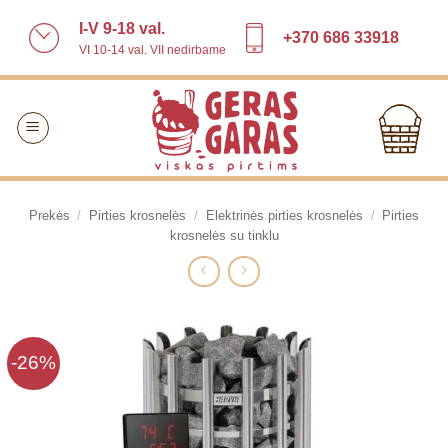
Skip
I-V 9-18 val.
to
+370 686 33918
VI 10-14 val. VII nedirbame
content
Prekės
/
Pirties krosnelės
/
Elektrinės pirties krosnelės
/
Pirties
krosnelės su tinklu
-26%