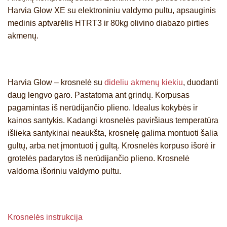
Harvia Glow XE su elektroniniu valdymo pultu, apsauginis
medinis aptvarėlis HTRT3 ir 80kg olivino diabazo pirties
akmenų.
Harvia Glow – krosnelė su
dideliu akmenų kiekiu
, duodanti
daug lengvo garo. Pastatoma ant grindų. Korpusas
pagamintas iš nerūdijančio plieno. Idealus kokybės ir
kainos santykis. Kadangi krosnelės paviršiaus temperatūra
išlieka santykinai neaukšta, krosnelę galima montuoti šalia
gultų, arba net įmontuoti į gultą.
Krosnelės korpuso išorė ir
grotelės padarytos iš nerūdijančio plieno. Krosnelė
valdoma išoriniu valdymo pultu.
Krosnelės instrukcija