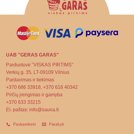
chosen
on
the
product
page
UAB "GERAS GARAS"
Parduotuvė "VISKAS PIRTIMS"
Verkių g. 35, LT-09109 Vilnius
Pardavimas ir tiekimas
+370 686 33918, +370 616 40342
Pirčių įrengimas ir gamyba
+370 633 33215
El. paštas: info@sauna.lt
Paskambinti
Parašyti