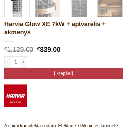
Harvia Glow XE 7kW + aptvarėlis +
akmenys
Original
Current
1,129.00
839.00
€
€
price
price
produkto kiekis: Harvia Glow XE 7kW + aptvarėlis + akmenys
was:
is:
€1,129.00.
€839.00.
Į krepšelį
Akcijinį komplektą sudaro: Elektrinė 7kW pirties krosnelė