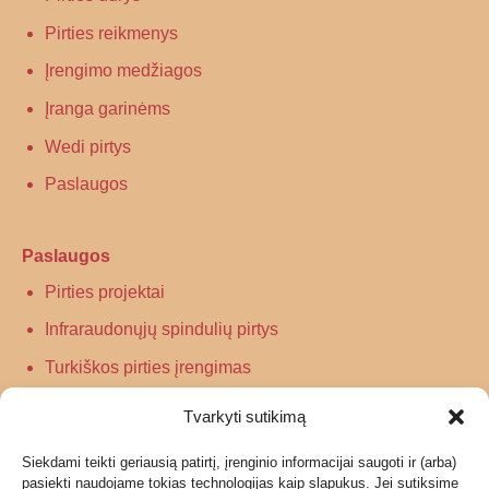
Pirties reikmenys
Įrengimo medžiagos
Įranga garinėms
Wedi pirtys
Paslaugos
Paslaugos
Pirties projektai
Infraraudonųjų spindulių pirtys
Turkiškos pirties įrengimas
Tradicinės pirties įrengimas
Tvarkyti sutikimą
Siekdami teikti geriausią patirtį, įrenginio informacijai saugoti ir (arba)
Informacija
pasiekti naudojame tokias technologijas kaip slapukus. Jei sutiksime