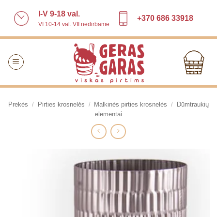
Skip
I-V 9-18 val.
to
+370 686 33918
VI 10-14 val. VII nedirbame
content
Prekės
/
Pirties krosnelės
/
Malkinės pirties krosnelės
/
Dūmtraukių
elementai